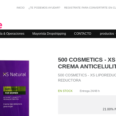
INICIO
¿TE PODEMOS AYUDAR?
REGISTRATE PARA CONVERTIRTE EN C
ía & Operaciones
Mayorista Dropshipping
CONTACTO
productos
500 COSMETICS - X
CREMA ANTICELULI
500 COSMETICS - XS LIPOREDU
REDUCTORA
EN STOCK
Entrega 24/48 h
21.00%
I