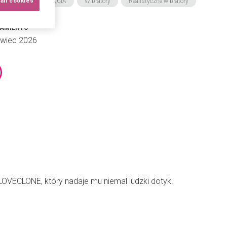
all cookies
BREGO SAMOPOCZUCIA
Wibratory
Realistyczne wibratory
ZAMIENTO
rwiec 2026
LOVECLONE, który nadaje mu niemal ludzki dotyk.