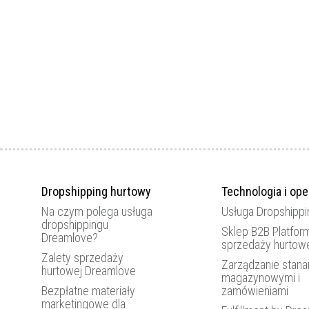
Dropshipping hurtowy
Technologia i ope
Na czym polega usługa
Usługa Dropshippi
dropshippingu
Sklep B2B Platfor
Dreamlove?
sprzedaży hurtow
Zalety sprzedaży
Zarządzanie stana
hurtowej Dreamlove
magazynowymi i
Bezpłatne materiały
zamówieniami
marketingowe dla