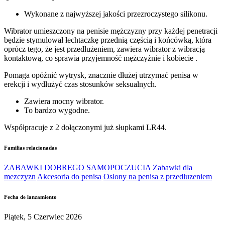
Wykonane z najwyższej jakości przezroczystego silikonu.
Wibrator umieszczony na penisie mężczyzny przy każdej penetracji
będzie stymulował łechtaczkę przednią częścią i końcówką, która
oprócz tego, że jest przedłużeniem, zawiera wibrator z wibracją
kontaktową, co sprawia przyjemność mężczyźnie i kobiecie .
Pomaga opóźnić wytrysk, znacznie dłużej utrzymać penisa w
erekcji i wydłużyć czas stosunków seksualnych.
Zawiera mocny wibrator.
To bardzo wygodne.
Współpracuje z 2 dołączonymi już słupkami LR44.
Familias relacionadas
ZABAWKI DOBREGO SAMOPOCZUCIA
Zabawki dla
mezczyzn
Akcesoria do penisa
Oslony na penisa z przedluzeniem
Fecha de lanzamiento
Piątek, 5 Czerwiec 2026