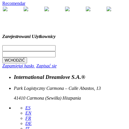
Recomendar
Zarejestrowani Użytkownicy
Zapamiętaj hasło
Zapisać się
International Dreamlove S.A.®
Park Logistyczny Carmona – Calle Abastos, 13
41410 Carmona (Sewilla) Hiszpania
ES
EN
FR
DE
IT