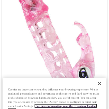
Poznaj nas
Rozwiązania
Technologia i operacje
Dropshipping hurtowy
produkty
ROZNE PRZEDMIOTY
BDSM i NIEWOLA
Apteka
GRY
ZABAWKI DOBREGO SAMOPOCZUCIA
MODA I BIELIZNA
KONDOMY
Cookies are important to you, they influence your browsing experience. We use
analytical, personalization and advertising cookies (own and third party) to make
profiles based on browsing habits and show you useful content. You can accept
this type of cookies by pressing the "Accept" button or configure or reject their
use in Cookie Settings.
For more information, read the Dreamlove Cookies