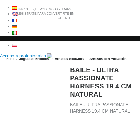
INICIO
¿TE PODEMOS AYUDAR?
REGISTRATE PARA CONVERTIRTE EN
CLIENTE
Acceso a
profesionales
Home
Juguetes Eróticos
Arneses Sexuales
Arneses con Vibración
BAILE - ULTRA
PASSIONATE
HARNESS 19.4 CM
NATURAL
BAILE - ULTRA PASSIONATE
HARNESS 19.4 CM NATURAL