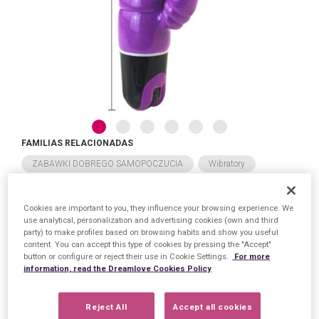
FAMILIAS RELACIONADAS
ZABAWKI DOBREGO SAMOPOCZUCIA
Wibratory
Wibratory punktu G
Cookies are important to you, they influence your browsing experience. We
use analytical, personalization and advertising cookies (own and third
FECHA DE LANZAMIENTO
party) to make profiles based on browsing habits and show you useful
Wtorek, 28 Lipiec 2026
content. You can accept this type of cookies by pressing the "Accept"
button or configure or reject their use in Cookie Settings.
For more
information, read the Dreamlove Cookies Policy
Reject All
Accept all cookies