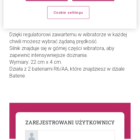
Jest to wibrator żelatynowy o bardzo miękkim i bardzo
Cookie settings
elastycznym dotyku, specjalnie zaprojektowany do
stymulacji punktu G u kobiet.
Dzięki regulatorowi zawartemu w wibratorze w każdej
chwili możesz wybrać żądaną prędkość.
Silnik znajduje się w górnej części wibratora, aby
zapewnić intensywniejsze doznania.
Wymiary: 22 cm x 4 cm.
Działa z 2 bateriami R6/AA, które znajdziesz w dziale
Baterie.
ZAREJESTROWANI UŻYTKOWNICY