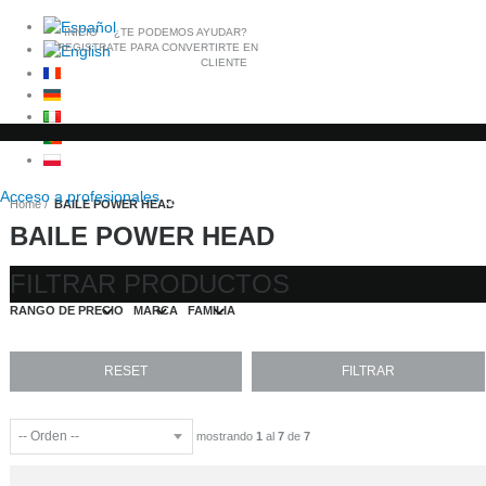
INICIO
¿TE PODEMOS AYUDAR?
REGISTRATE PARA CONVERTIRTE EN
CLIENTE
Acceso a
profesionales
Home
BAILE POWER HEAD
BAILE POWER HEAD
FILTRAR PRODUCTOS
RANGO DE PRECIO
MARCA
FAMILIA
mostrando
1
al
7
de
7