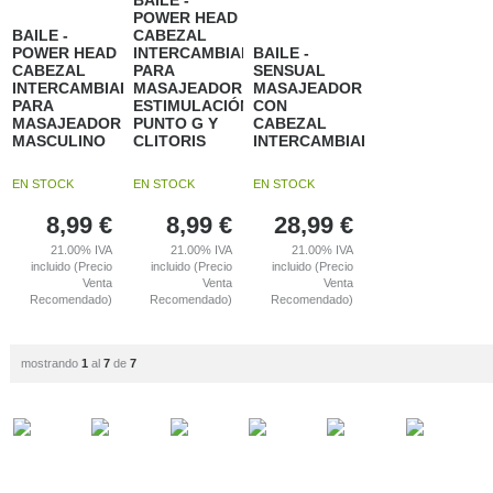
BAILE -
POWER HEAD
BAILE -
CABEZAL
POWER HEAD
INTERCAMBIALE
BAILE -
CABEZAL
PARA
SENSUAL
INTERCAMBIABLE
MASAJEADOR
MASAJEADOR
PARA
ESTIMULACIÓN
CON
MASAJEADOR
PUNTO G Y
CABEZAL
MASCULINO
CLITORIS
INTERCAMBIABLE
EN STOCK
EN STOCK
EN STOCK
8,99
€
8,99
€
28,99
€
21.00%
IVA
21.00%
IVA
21.00%
IVA
incluido (Precio
incluido (Precio
incluido (Precio
Venta
Venta
Venta
Recomendado)
Recomendado)
Recomendado)
mostrando
1
al
7
de
7