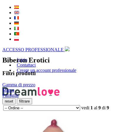
ACCESSO PROFESSIONALE
Biberon Erotici
Inizio
Contattaci
Creare un account professionale
Filtri prodotti
Gamma di prezzo
Marca
Famiglia
vedi
1
al
9
di
9