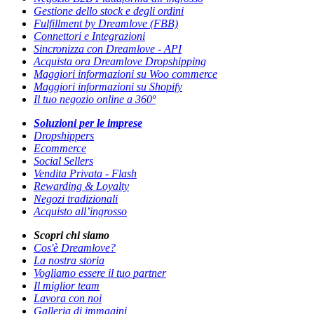
Gestione dello stock e degli ordini
Fulfillment by Dreamlove (FBB)
Connettori e Integrazioni
Sincronizza con Dreamlove - API
Acquista ora Dreamlove Dropshipping
Maggiori informazioni su Woo commerce
Maggiori informazioni su Shopify
Il tuo negozio online a 360º
Soluzioni per le imprese
Dropshippers
Ecommerce
Social Sellers
Vendita Privata - Flash
Rewarding & Loyalty
Negozi tradizionali
Acquisto all’ingrosso
Scopri chi siamo
Cos'è Dreamlove?
La nostra storia
Vogliamo essere il tuo partner
Il miglior team
Lavora con noi
Galleria di immagini