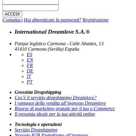
Contattaci
Hai dimenticato la password?
Registrazione
International Dreamlove S.A.®
Parque logístico Carmona - Calle Abastos, 13
41410 Carmona (Sevilla) España
ES
EN
FR
DE
IT
PT
Grossista Dropshipping
Cos’è il servizio dropshipping Dreamlove?
I vantaggi della vendita all’ingrosso Dreamlove
Risorse di marketing gratuite per il tuo e-Commerce
Il grossista ideale per la tua attività online
Tecnologia e operazioni
Servizio Dropshipping
Negozio B2B Piattaforma all’ingrosso