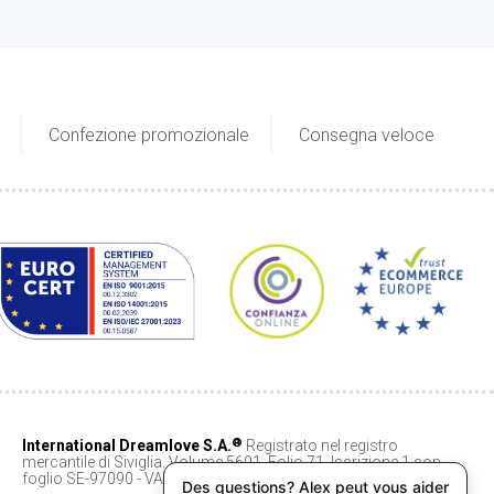
Confezione promozionale
Consegna veloce
®
International Dreamlove S.A.
Registrato nel registro
mercantile di Siviglia. Volume 5691, Folio 71, Iscrizione 1 con
foglio SE-97090 - VAT ESA90068404
Des questions? Alex peut vous aider