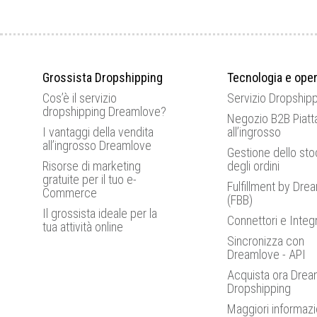
Grossista Dropshipping
Tecnologia e oper
Cos’è il servizio
Servizio Dropship
dropshipping Dreamlove?
Negozio B2B Piatt
I vantaggi della vendita
all’ingrosso
all’ingrosso Dreamlove
Gestione dello sto
Risorse di marketing
degli ordini
gratuite per il tuo e-
Fulfillment by Dre
Commerce
(FBB)
Il grossista ideale per la
Connettori e Integ
tua attività online
Sincronizza con
Dreamlove - API
Acquista ora Drea
Dropshipping
Maggiori informazi