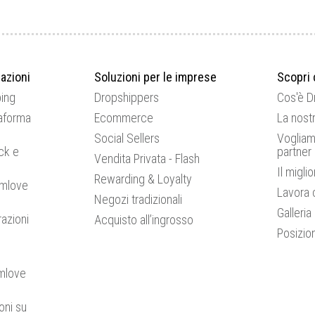
azioni
Soluzioni per le imprese
Scopri 
ping
Dropshippers
Cos'è 
aforma
Ecommerce
La nostr
Social Sellers
Vogliam
ck e
partner
Vendita Privata - Flash
Il migli
Rewarding & Loyalty
amlove
Lavora 
Negozi tradizionali
Galleria
razioni
Acquisto all’ingrosso
Posizio
mlove
oni su