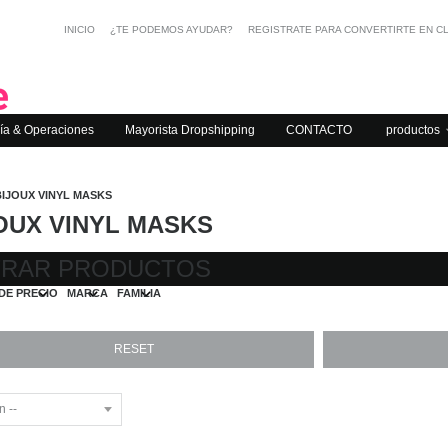
INICIO
¿TE PODEMOS AYUDAR?
REGISTRATE PARA CONVERTIRTE EN C
ía & Operaciones
Mayorista Dropshipping
CONTACTO
productos
BIJOUX VINYL MASKS
OUX VINYL MASKS
TRAR PRODUCTOS
DE PRECIO
MARCA
FAMILIA