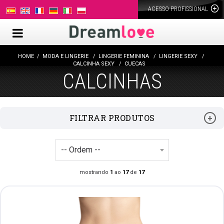
ACESSO PROFISSIONAL
HOME
MODA E LINGERIE
LINGERIE FEMININA
LINGERIE SEXY
CALCINHA SEXY
CUECAS
CALCINHAS
FILTRAR PRODUTOS
mostrando
1
ao
17
de
17