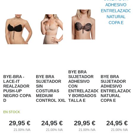
BYE BRA
BYE-BRA -
BYE BRA
SUJETADOR
BYE BRA
LACE-IT
SUJETADOR
ADHESIVO
SUJETADOR
REALZADOR
SIN
CON
ADHESIVO
PUSH-UP
COSTURAS
ENTRELAZADO
ENTRELAZADO
NEGRO COPA
MEDIUM
Y BORDADOS
NATURAL
D
CONTROL XXL
TALLA E
COPA E
EN STOCK
29,95
€
24,95
€
29,95
€
24,95
€
21.00%
IVA
21.00%
IVA
21.00%
IVA
21.00%
IVA