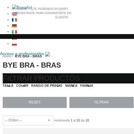
INICIO
¿TE PODEMOS AYUDAR?
REGISTRATE PARA CONVERTIRTE EN
CLIENTE
Acceso a
profesionales
Home
BYE BRA - BRAS
BYE BRA - BRAS
FILTRAR PRODUCTOS
TALLA
COLOR
RANGO DE PRECIO
MARCA
FAMILIA
mostrando
1
al
22
de
22