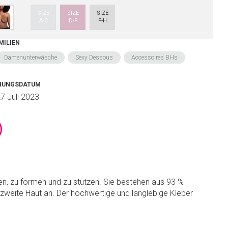
SIZE
SIZE
SIZE
A-C
D-F
F-H
MILIEN
Damenunterwäsche
Sexy Dessous
Accessoires BHs
CHUNGSDATUM
7 Juli 2023
nen, zu formen und zu stützen. Sie bestehen aus 93 %
 zweite Haut an. Der hochwertige und langlebige Kleber