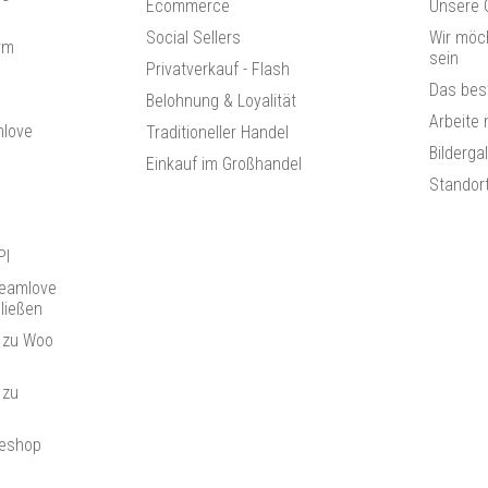
Ecommerce
Unsere 
Social Sellers
Wir möc
rm
sein
Privatverkauf - Flash
Das bes
Belohnung & Loyalität
Arbeite 
mlove
Traditioneller Handel
Bilderga
Einkauf im Großhandel
Standor
PI
reamlove
ließen
 zu Woo
 zu
neshop