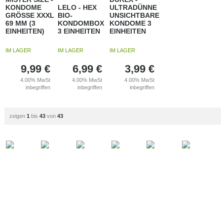
KONDOME
LELO - HEX
ULTRADÜNNE
GRÖSSE XXXL
BIO-
UNSICHTBARE
69 MM (3
KONDOMBOX
KONDOME 3
EINHEITEN)
3 EINHEITEN
EINHEITEN
IM LAGER
IM LAGER
IM LAGER
9,99
€
6,99
€
3,99
€
4.00%
MwSt
4.00%
MwSt
4.00%
MwSt
inbegriffen
inbegriffen
inbegriffen
zeigen
1
bis
43
von
43