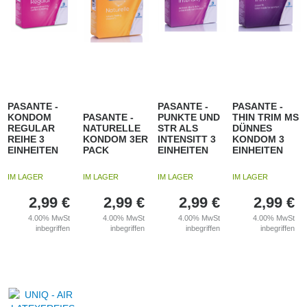
PASANTE -
PASANTE -
PASANTE -
KONDOM
PASANTE -
PUNKTE UND
THIN TRIM MS
REGULAR
NATURELLE
STR ALS
DÜNNES
REIHE 3
KONDOM 3ER
INTENSITT 3
KONDOM 3
EINHEITEN
PACK
EINHEITEN
EINHEITEN
IM LAGER
IM LAGER
IM LAGER
IM LAGER
2,99
€
2,99
€
2,99
€
2,99
€
4.00%
MwSt
4.00%
MwSt
4.00%
MwSt
4.00%
MwSt
inbegriffen
inbegriffen
inbegriffen
inbegriffen