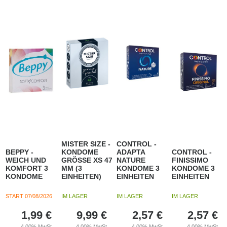
MISTER SIZE -
CONTROL -
BEPPY -
KONDOME
ADAPTA
CONTROL -
WEICH UND
GRÖSSE XS 47
NATURE
FINISSIMO
KOMFORT 3
MM (3
KONDOME 3
KONDOME 3
KONDOME
EINHEITEN)
EINHEITEN
EINHEITEN
START
07/08/2026
IM LAGER
IM LAGER
IM LAGER
1,99
€
9,99
€
2,57
€
2,57
€
4.00%
MwSt
4.00%
MwSt
4.00%
MwSt
4.00%
MwSt