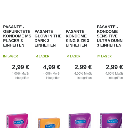
PASANTE -
PASANTE -
GEPUNKTETE
PASANTE -
PASANTE --
KONDOME
KONDOME MS
GLOW IN THE
KONDOME
SENSITIVE
PLACER 3
DARK 3
KING SIZE 3
ULTRA DÜNN
EINHEITEN
EINHEITEN
EINHEITEN
3 EINHEITEN
IM LAGER
IM LAGER
IM LAGER
IM LAGER
2,99
€
4,99
€
2,99
€
2,99
€
4.00%
MwSt
4.00%
MwSt
4.00%
MwSt
4.00%
MwSt
inbegriffen
inbegriffen
inbegriffen
inbegriffen