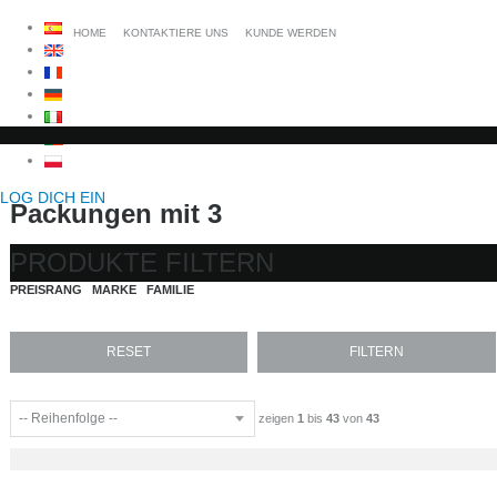
HOME
KONTAKTIERE UNS
KUNDE WERDEN
LOG DICH EIN
Packungen mit 3
PRODUKTE FILTERN
PREISRANG
MARKE
FAMILIE
zeigen
1
bis
43
von
43