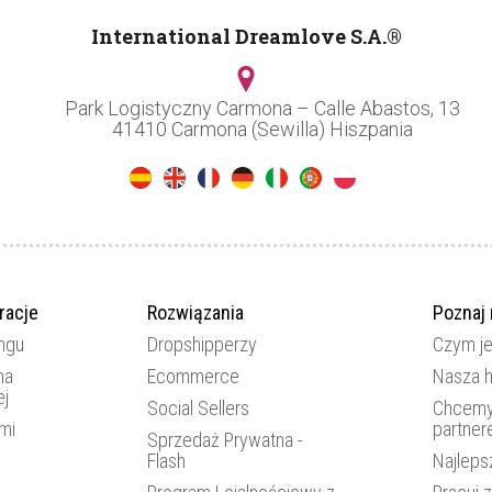
International Dreamlove S.A.®
Park Logistyczny Carmona – Calle Abastos, 13
41410 Carmona (Sewilla) Hiszpania
racje
Rozwiązania
Poznaj
ngu
Dropshipperzy
Czym j
ma
Ecommerce
Nasza h
ej
Social Sellers
Chcemy
mi
partne
Sprzedaż Prywatna -
Flash
Najleps