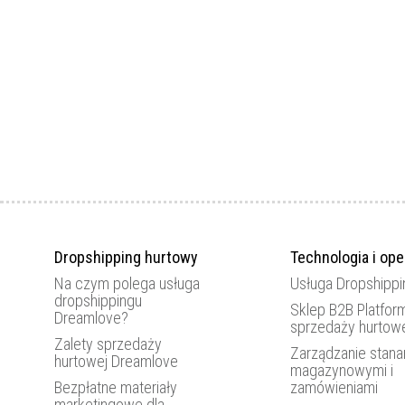
Dropshipping hurtowy
Technologia i ope
Na czym polega usługa
Usługa Dropshippi
dropshippingu
Sklep B2B Platfor
Dreamlove?
sprzedaży hurtow
Zalety sprzedaży
Zarządzanie stana
hurtowej Dreamlove
magazynowymi i
Bezpłatne materiały
zamówieniami
marketingowe dla