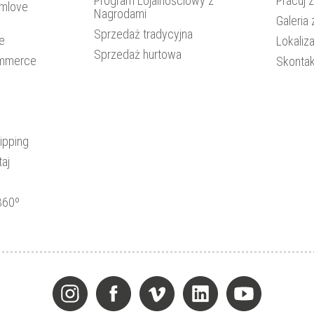
Program Lojalnościowy z
Pracuj 
amlove
Nagrodami
Galeria 
Sprzedaż tradycyjna
je
Lokaliza
Sprzedaż hurtowa
ommerce
Skontak
ipping
aj
360º