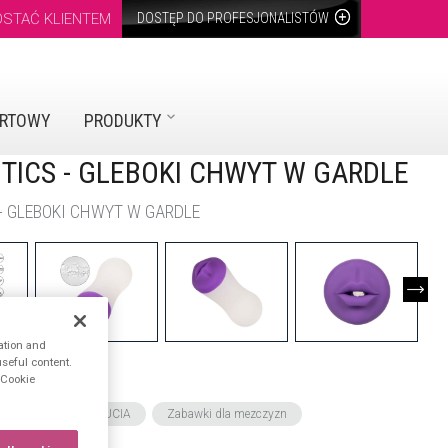
OSTAĆ KLIENTEM
DOSTĘP DO PROFESJONALISTÓW
URTOWY
PRODUKTY
TICS - GLEBOKI CHWYT W GARDLE
- GLEBOKI CHWYT W GARDLE
ation and
seful content.
n Cookie
ACIONADAS
BREGO SAMOPOCZUCIA
Zabawki dla mezczyzn
st