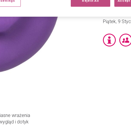
 settings
Reject All
Accept 
FECHA DE LAN
Piątek, 9 St
iasne wrażenia
ygląd i dotyk