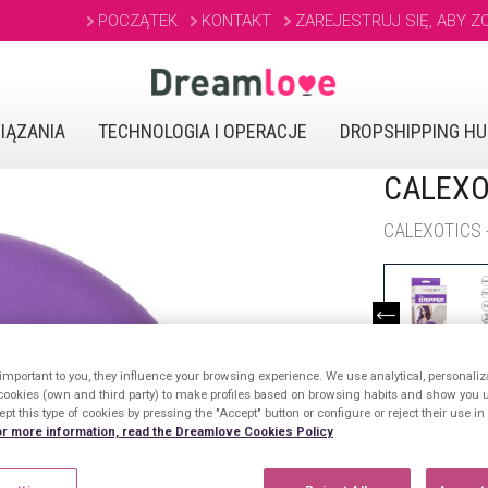
POCZĄTEK
KONTAKT
ZAREJESTRUJ SIĘ, ABY Z
IĄZANIA
TECHNOLOGIA I OPERACJE
DROPSHIPPING H
CALEXO
CALEXOTICS 
important to you, they influence your browsing experience. We use analytical, personaliz
cookies (own and third party) to make profiles based on browsing habits and show you u
pt this type of cookies by pressing the "Accept" button or configure or reject their use i
FAMILIAS REL
r more information, read the Dreamlove Cookies Policy
ZABAWKI DO
Masturbator u