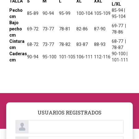
TALLA
S
M
L
XL
XXL
L/XL
Pecho
85-94 |
85-89
90-94
95-99
100-104
105-109
cm
95-104
Bajo
69-77 |
pecho
69-72
73-77
78-81
82-86
87-90
78-86
cm
Cintura
68-77 |
68-72
73-77
78-82
83-87
88-93
cm
78-87
Caderas
90-100 |
90-94
95-100
101-105
106-111
112-116
cm
101-111
USUARIOS REGISTRADOS