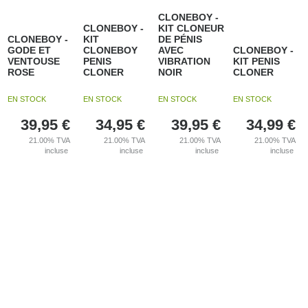
CLONEBOY -
CLONEBOY -
KIT CLONEUR
CLONEBOY -
KIT
DE PÉNIS
GODE ET
CLONEBOY
AVEC
CLONEBOY -
VENTOUSE
PENIS
VIBRATION
KIT PENIS
ROSE
CLONER
NOIR
CLONER
EN STOCK
EN STOCK
EN STOCK
EN STOCK
39,95
€
34,95
€
39,95
€
34,99
€
21.00%
TVA
21.00%
TVA
21.00%
TVA
21.00%
TVA
incluse
incluse
incluse
incluse