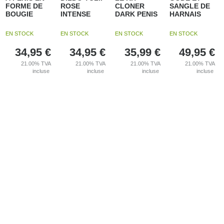
FORME DE
ROSE
CLONER
SANGLE DE
BOUGIE
INTENSE
DARK PENIS
HARNAIS
EN STOCK
EN STOCK
EN STOCK
EN STOCK
34,95
€
34,95
€
35,99
€
49,95
€
21.00%
TVA
21.00%
TVA
21.00%
TVA
21.00%
TVA
incluse
incluse
incluse
incluse