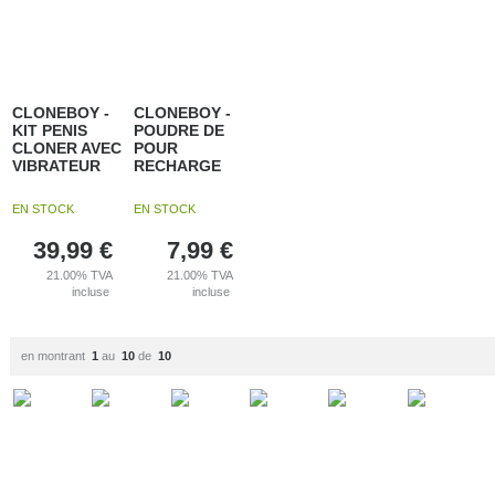
CLONEBOY -
CLONEBOY -
KIT PENIS
POUDRE DE
CLONER AVEC
POUR
VIBRATEUR
RECHARGE
EN STOCK
EN STOCK
39,99
€
7,99
€
21.00%
TVA
21.00%
TVA
incluse
incluse
en montrant
1
au
10
de
10