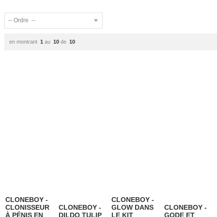
en montrant
1
au
10
de
10
CLONEBOY -
CLONEBOY -
CLONISSEUR
CLONEBOY -
GLOW DANS
CLONEBOY -
À PÉNIS EN
DILDO TULIP
LE KIT
GODE ET