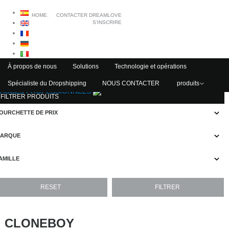
HOME.
CONTACTER DREAMLOVE
S'INSCRIRE
À propos de nous
Solutions
Technologie et opérations
Spécialiste du Dropshipping
NOUS CONTACTER
produits
ACCÈS PROFESSIONNELS
FILTRER PRODUITS
OURCHETTE DE PRIX
ARQUE
AMILLE
CLONEBOY