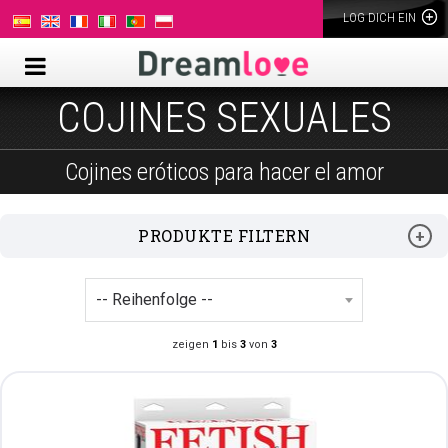
LOG DICH EIN
COJINES SEXUALES
Cojines eróticos para hacer el amor
PRODUKTE FILTERN
zeigen
1
bis
3
von
3