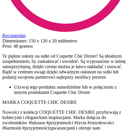
Recomendar
Dimensiones:
150 x 120 x 20 milímetros
Peso:
48 gramos
Te piękne osłony na sutki od Coquette Chic Desire! Są idealnym
uzupełnieniem, by zaskakiwać i uwodzić. Są wyposażone w taśmę
samoprzylepną, dzięki czemu można je łatwo nakładać i usuwać.
Bądź w centrum uwagi dzięki odważnym osłonom na sutki lub
podaruj swojemu partnerowi najlepszy możliwy prezent.
Używaj tego produktu samodzielnie lub w połączeniu z
innymi produktami Coquette Chic Desire
MARKA COQUETTE CHIC DESIRE
Nowości z kolekcji COQUETTE CHIC DESIRE przybywają z
kobiecymi i eleganckimi inspiracjami. Marka dołącza do
zwolenników #luksusu #przyjemności #życia #zmysłowości
#harmonii #przyjemnościzgwarancjami i oferuje nam