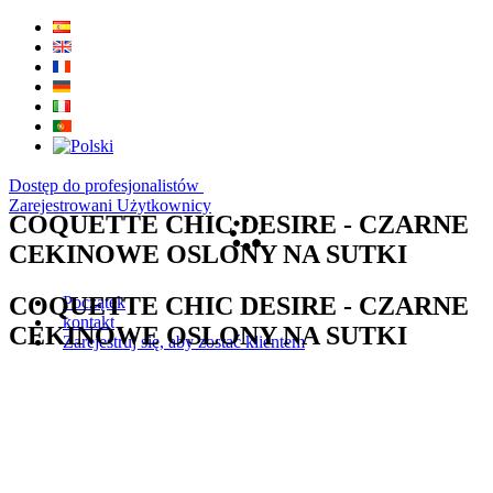
Dostęp do profesjonalistów
Zarejestrowani Użytkownicy
COQUETTE CHIC DESIRE - CZARNE
CEKINOWE OSLONY NA SUTKI
COQUETTE CHIC DESIRE - CZARNE
Początek
kontakt
CEKINOWE OSLONY NA SUTKI
Zarejestruj się, aby zostać klientem