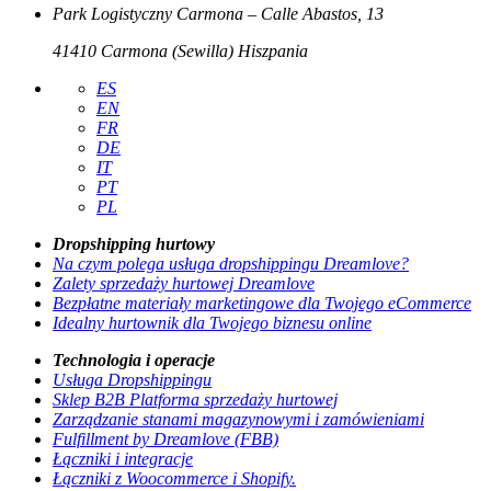
Park Logistyczny Carmona – Calle Abastos, 13
41410 Carmona (Sewilla) Hiszpania
ES
EN
FR
DE
IT
PT
PL
Dropshipping hurtowy
Na czym polega usługa dropshippingu Dreamlove?
Zalety sprzedaży hurtowej Dreamlove
Bezpłatne materiały marketingowe dla Twojego eCommerce
Idealny hurtownik dla Twojego biznesu online
Technologia i operacje
Usługa Dropshippingu
Sklep B2B Platforma sprzedaży hurtowej
Zarządzanie stanami magazynowymi i zamówieniami
Fulfillment by Dreamlove (FBB)
Łączniki i integracje
Łączniki z Woocommerce i Shopify.