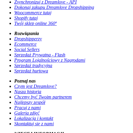
Zsynchronizuj z Dreamlove - API
Dokonaj zakupu Dreamlove Dropshipping
Woocommerce tutaj
Shopify tutaj
Twój sklep online 360º
Rozwiązania
Dropshipperzy
Ecommerce
Social Sellers
Sprzedaż Prywatna - Flash
Program Lojalnościowy z Nagrodami
Sprzedaż tradycyjna
Sprzedaż hurtowa
Poznaj nas
Czym jest Dreamlove?
Nasza historia
Chcemy być Twoim partnerem
Najlepszy zespół
Pracuj z nami
Galeria zdjęć
Lokalizacja i kontakt
Skontaktuj się z nami