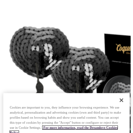
Cookies are important to you, they influence your browsing experience. We use
analytical, personalization and advertising cookies (own and third party) to make
profiles based on browsing habits and show you useful content. You can accept
this type of cookies by pressing the "Accept" button or configure or reject their
use in Cookie Settings.
For more information, read the Dreamlove Cookies
Policy