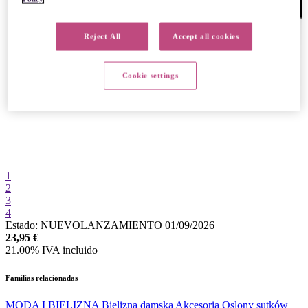
Reject All
Accept all cookies
Cookie settings
1
2
3
4
Estado:
NUEVO
LANZAMIENTO
01/09/2026
23,95
€
21.00%
IVA incluido
Familias relacionadas
MODA I BIELIZNA
Bielizna damska
Akcesoria
Oslony sutków