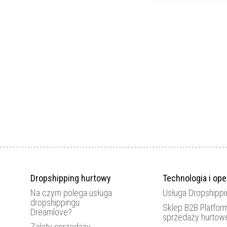
Dropshipping hurtowy
Technologia i ope
Na czym polega usługa
Usługa Dropshippi
dropshippingu
Sklep B2B Platfor
Dreamlove?
sprzedaży hurtow
Zalety sprzedaży