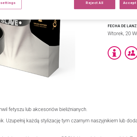
BDSM i NIEW
 settings
Reject All
Accept 
ZABAWKI DO
FECHA DE LAN
Wtorek, 20 W
hwil fetyszu lub akcesoriów bieliźnianych.
. Uzupełnij każdą stylizację tym czarnym naszyjnikiem lub dodaj