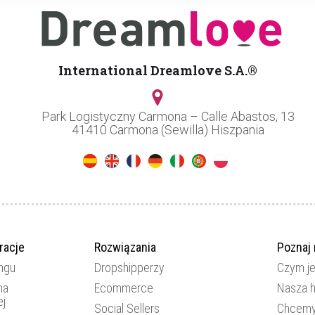
International Dreamlove S.A.®
Park Logistyczny Carmona – Calle Abastos, 13
41410 Carmona (Sewilla) Hiszpania
racje
Rozwiązania
Poznaj
ngu
Dropshipperzy
Czym j
ma
Ecommerce
Nasza h
ej
Social Sellers
Chcemy