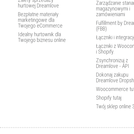
Zarządzanie stana
hurtowej Dreamlove
magazynowymi i
Bezpłatne materiały
zamówieniami
marketingowe dla
Fulfillment by Dre
Twojego eCommerce
(FBB)
Idealny hurtownik dla
Łączniki i integrac
Twojego biznesu online
Łączniki z Wooc
i Shopify.
Zsynchronizuj z
Dreamlove - API
Dokonaj zakupu
Dreamlove Dropsh
Woocommerce tut
Shopify tutaj
Twój sklep online 