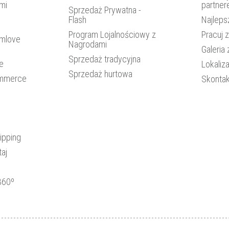
mi
partne
Sprzedaż Prywatna -
Flash
Najleps
Program Lojalnościowy z
Pracuj 
amlove
Nagrodami
Galeria 
Sprzedaż tradycyjna
je
Lokaliza
Sprzedaż hurtowa
ommerce
Skontak
ipping
aj
360º