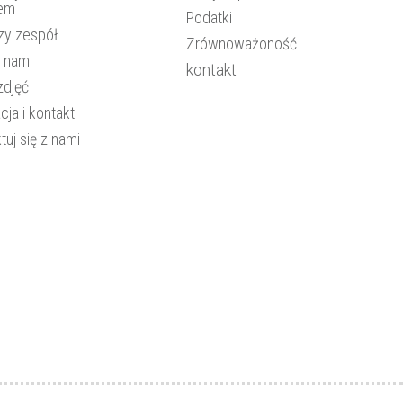
rem
Podatki
zy zespół
Zrównoważoność
z nami
kontakt
zdjęć
cja i kontakt
tuj się z nami