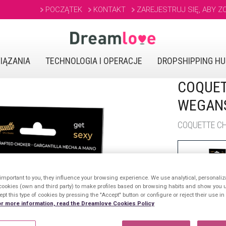
POCZĄTEK
KONTAKT
ZAREJESTRUJ SIĘ, ABY Z
IĄZANIA
TECHNOLOGIA I OPERACJE
DROPSHIPPING H
COQUET
WEGANS
COQUETTE CH
important to you, they influence your browsing experience. We use analytical, personaliz
cookies (own and third party) to make profiles based on browsing habits and show you u
pt this type of cookies by pressing the "Accept" button or configure or reject their use i
r more information, read the Dreamlove Cookies Policy
FAMILIAS REL