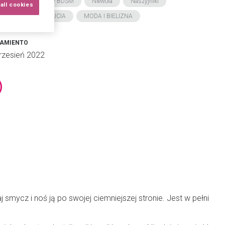
OLA
Przedmioty BDSM
Niewola
Naszyjniki
all cookies
BREGO SAMOPOCZUCIA
MODA I BIELIZNA
ZAMIENTO
rzesień 2022
 smycz i noś ją po swojej ciemniejszej stronie. Jest w pełni