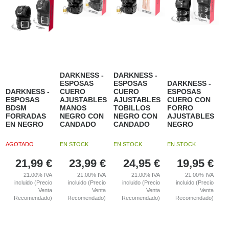
DARKNESS -
DARKNESS -
ESPOSAS
ESPOSAS
DARKNESS -
DARKNESS -
CUERO
CUERO
ESPOSAS
ESPOSAS
AJUSTABLES
AJUSTABLES
CUERO CON
BDSM
MANOS
TOBILLOS
FORRO
FORRADAS
NEGRO CON
NEGRO CON
AJUSTABLES
EN NEGRO
CANDADO
CANDADO
NEGRO
AGOTADO
EN STOCK
EN STOCK
EN STOCK
21,99
€
23,99
€
24,95
€
19,95
€
21.00%
IVA
21.00%
IVA
21.00%
IVA
21.00%
IVA
incluido (Precio
incluido (Precio
incluido (Precio
incluido (Precio
Venta
Venta
Venta
Venta
Recomendado)
Recomendado)
Recomendado)
Recomendado)