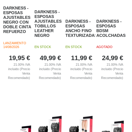
DARKNESS -
DARKNESS -
ESPOSAS
ESPOSAS
AJUSTABLES
AJUSTABLES
DARKNESS -
DARKNESS -
NEGRO CON
TOBILLOS
ESPOSAS
ESPOSAS
DOBLE CINTA
LEATHER
ANCHO FINO
BDSM
REFUERZO
NEGRO
TEXTURIZADAS
ACOLCHADAS
LANZAMIENTO
14/08/2026
EN STOCK
EN STOCK
AGOTADO
19,95
€
49,99
€
11,99
€
24,99
€
21.00%
IVA
21.00%
IVA
21.00%
IVA
21.00%
IVA
incluido (Precio
incluido (Precio
incluido (Precio
incluido (Precio
Venta
Venta
Venta
Venta
Recomendado)
Recomendado)
Recomendado)
Recomendado)