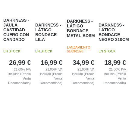
DARKNESS -
DARKNESS -
JAULA
DARKNESS -
DARKNESS -
LÁTIGO
CASTIDAD
LÁTIGO
LÁTIGO
BONDAGE
CUERO CON
BONDAGE
BONDAGE
METAL BDSM
CANDADO
LILA
NEGRO 210CM
LANZAMIENTO
EN STOCK
EN STOCK
01/09/2026
EN STOCK
26,99
€
16,99
€
34,99
€
18,99
€
21.00%
IVA
21.00%
IVA
21.00%
IVA
21.00%
IVA
incluido (Precio
incluido (Precio
incluido (Precio
incluido (Precio
Venta
Venta
Venta
Venta
Recomendado)
Recomendado)
Recomendado)
Recomendado)