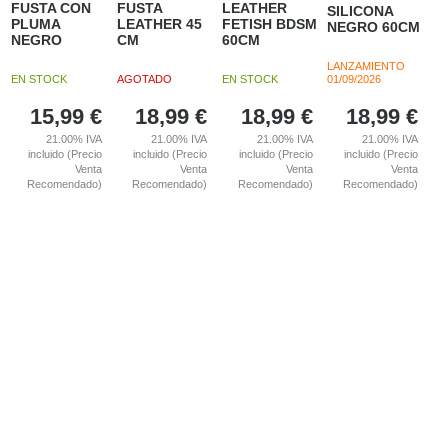
FUSTA CON
FUSTA
LEATHER
SILICONA
PLUMA
LEATHER 45
FETISH BDSM
NEGRO 60CM
NEGRO
CM
60CM
LANZAMIENTO
EN STOCK
AGOTADO
EN STOCK
01/09/2026
15,99
€
18,99
€
18,99
€
18,99
€
21.00%
IVA
21.00%
IVA
21.00%
IVA
21.00%
IVA
incluido (Precio
incluido (Precio
incluido (Precio
incluido (Precio
Venta
Venta
Venta
Venta
Recomendado)
Recomendado)
Recomendado)
Recomendado)