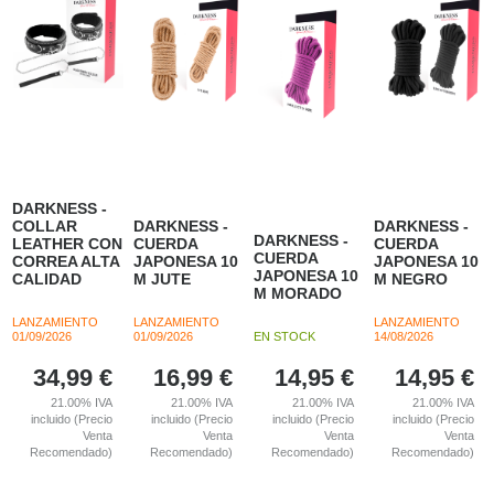
DARKNESS -
COLLAR
DARKNESS -
DARKNESS -
DARKNESS -
LEATHER CON
CUERDA
CUERDA
CUERDA
CORREA ALTA
JAPONESA 10
JAPONESA 10
JAPONESA 10
CALIDAD
M JUTE
M NEGRO
M MORADO
LANZAMIENTO
LANZAMIENTO
LANZAMIENTO
01/09/2026
01/09/2026
EN STOCK
14/08/2026
34,99
€
16,99
€
14,95
€
14,95
€
21.00%
IVA
21.00%
IVA
21.00%
IVA
21.00%
IVA
incluido (Precio
incluido (Precio
incluido (Precio
incluido (Precio
Venta
Venta
Venta
Venta
Recomendado)
Recomendado)
Recomendado)
Recomendado)