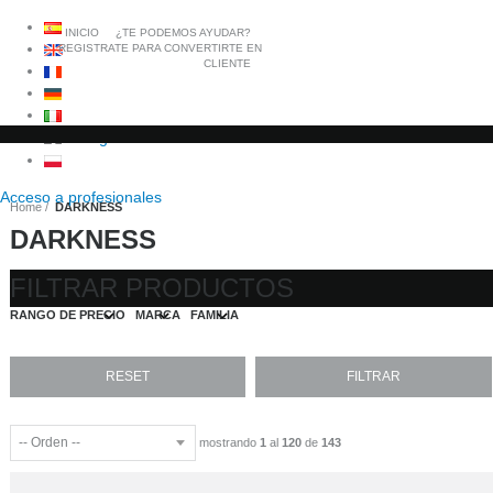
INICIO
¿TE PODEMOS AYUDAR?
REGISTRATE PARA CONVERTIRTE EN
CLIENTE
Acceso a
profesionales
Home
DARKNESS
DARKNESS
FILTRAR PRODUCTOS
RANGO DE PRECIO
MARCA
FAMILIA
mostrando
1
al
120
de
143