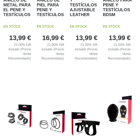
ANILLO DE
ANILLO DE
Y
ANILLO PARA
METAL PARA
PIEL PARA
TESTÍCULOS
PENE Y
EL PENE Y
PENE Y
AJUSTABLE
TESTÍCULOS
TESTÍCULOS
TESTÍCULOS
LEATHER
BDSM
EN STOCK
EN STOCK
EN STOCK
EN STOCK
13,99
€
16,99
€
13,99
€
13,99
€
21.00%
IVA
21.00%
IVA
21.00%
IVA
21.00%
IVA
incluido (Precio
incluido (Precio
incluido (Precio
incluido (Precio
Venta
Venta
Venta
Venta
Recomendado)
Recomendado)
Recomendado)
Recomendado)