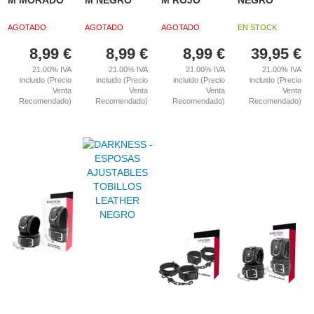
M MORADO
M NEGRO
M ROJO
NEGRO
AGOTADO
AGOTADO
AGOTADO
EN STOCK
8,99
€
8,99
€
8,99
€
39,95
€
21.00%
IVA
21.00%
IVA
21.00%
IVA
21.00%
IVA
incluido (Precio
incluido (Precio
incluido (Precio
incluido (Precio
Venta
Venta
Venta
Venta
Recomendado)
Recomendado)
Recomendado)
Recomendado)