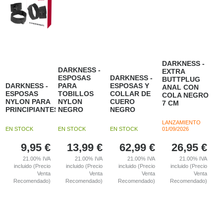
DARKNESS -
DARKNESS -
EXTRA
ESPOSAS
DARKNESS -
BUTTPLUG
DARKNESS -
PARA
ESPOSAS Y
ANAL CON
ESPOSAS
TOBILLOS
COLLAR DE
COLA NEGRO
NYLON PARA
NYLON
CUERO
7 CM
PRINCIPIANTES
NEGRO
NEGRO
LANZAMIENTO
EN STOCK
EN STOCK
EN STOCK
01/09/2026
9,95
€
13,99
€
62,99
€
26,95
€
21.00%
IVA
21.00%
IVA
21.00%
IVA
21.00%
IVA
incluido (Precio
incluido (Precio
incluido (Precio
incluido (Precio
Venta
Venta
Venta
Venta
Recomendado)
Recomendado)
Recomendado)
Recomendado)