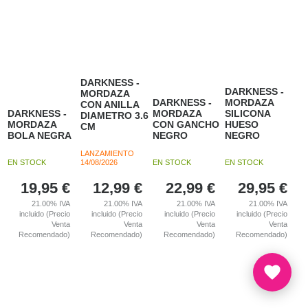
DARKNESS -
DARKNESS -
MORDAZA
DARKNESS -
MORDAZA
CON ANILLA
DARKNESS -
MORDAZA
SILICONA
DIAMETRO 3.6
MORDAZA
CON GANCHO
HUESO
CM
BOLA NEGRA
NEGRO
NEGRO
LANZAMIENTO
EN STOCK
14/08/2026
EN STOCK
EN STOCK
19,95
€
12,99
€
22,99
€
29,95
€
21.00%
IVA
21.00%
IVA
21.00%
IVA
21.00%
IVA
incluido (Precio
incluido (Precio
incluido (Precio
incluido (Precio
Venta
Venta
Venta
Venta
Recomendado)
Recomendado)
Recomendado)
Recomendado)