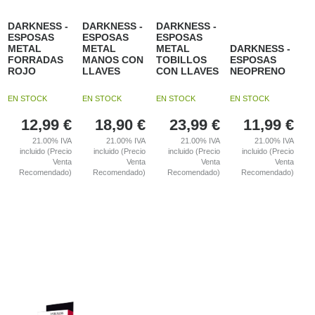
DARKNESS -
DARKNESS -
DARKNESS -
ESPOSAS
ESPOSAS
ESPOSAS
METAL
METAL
METAL
DARKNESS -
FORRADAS
MANOS CON
TOBILLOS
ESPOSAS
ROJO
LLAVES
CON LLAVES
NEOPRENO
EN STOCK
EN STOCK
EN STOCK
EN STOCK
12,99
€
18,90
€
23,99
€
11,99
€
21.00%
IVA
21.00%
IVA
21.00%
IVA
21.00%
IVA
incluido (Precio
incluido (Precio
incluido (Precio
incluido (Precio
Venta
Venta
Venta
Venta
Recomendado)
Recomendado)
Recomendado)
Recomendado)