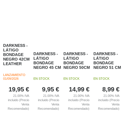
DARKNESS -
LÁTIGO
DARKNESS -
DARKNESS -
DARKNESS -
BONDAGE
LÁTIGO
LÁTIGO
LÁTIGO
NEGRO 42CM
BONDAGE
BONDAGE
BONDAGE
LEATHER
NEGRO 45 CM
NEGRO 50CM
NEGRO 51 CM
LANZAMIENTO
01/09/2026
EN STOCK
EN STOCK
EN STOCK
19,95
€
9,95
€
14,99
€
8,99
€
21.00%
IVA
21.00%
IVA
21.00%
IVA
21.00%
IVA
incluido (Precio
incluido (Precio
incluido (Precio
incluido (Precio
Venta
Venta
Venta
Venta
Recomendado)
Recomendado)
Recomendado)
Recomendado)