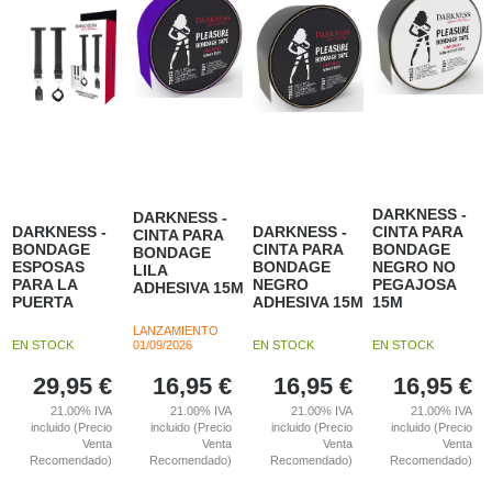
DARKNESS -
DARKNESS -
DARKNESS -
DARKNESS -
CINTA PARA
CINTA PARA
BONDAGE
CINTA PARA
BONDAGE
BONDAGE
ESPOSAS
BONDAGE
NEGRO NO
LILA
PARA LA
NEGRO
PEGAJOSA
ADHESIVA 15M
PUERTA
ADHESIVA 15M
15M
LANZAMIENTO
EN STOCK
01/09/2026
EN STOCK
EN STOCK
29,95
€
16,95
€
16,95
€
16,95
€
21.00%
IVA
21.00%
IVA
21.00%
IVA
21.00%
IVA
incluido (Precio
incluido (Precio
incluido (Precio
incluido (Precio
Venta
Venta
Venta
Venta
Recomendado)
Recomendado)
Recomendado)
Recomendado)