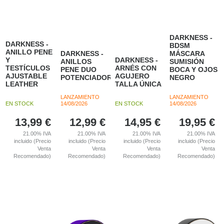
DARKNESS -
DARKNESS -
BDSM
ANILLO PENE
DARKNESS -
MÁSCARA
Y
DARKNESS -
ANILLOS
SUMISIÓN
TESTÍCULOS
ARNÉS CON
PENE DUO
BOCA Y OJOS
AJUSTABLE
AGUJERO
POTENCIADORES.
NEGRO
LEATHER
TALLA ÚNICA
LANZAMIENTO
LANZAMIENTO
EN STOCK
14/08/2026
EN STOCK
14/08/2026
13,99
€
12,99
€
14,95
€
19,95
€
21.00%
IVA
21.00%
IVA
21.00%
IVA
21.00%
IVA
incluido (Precio
incluido (Precio
incluido (Precio
incluido (Precio
Venta
Venta
Venta
Venta
Recomendado)
Recomendado)
Recomendado)
Recomendado)