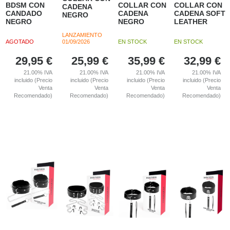
BDSM CON
COLLAR CON
COLLAR CON
CADENA
CANDADO
CADENA
CADENA SOFT
NEGRO
NEGRO
NEGRO
LEATHER
LANZAMIENTO
AGOTADO
01/09/2026
EN STOCK
EN STOCK
29,95
€
25,99
€
35,99
€
32,99
€
21.00%
IVA
21.00%
IVA
21.00%
IVA
21.00%
IVA
incluido (Precio
incluido (Precio
incluido (Precio
incluido (Precio
Venta
Venta
Venta
Venta
Recomendado)
Recomendado)
Recomendado)
Recomendado)