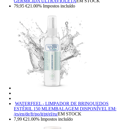
GERMICIDA ULTRAVIOLETA
EM STOCK
79,95
€
21.00%
Impostos incluído
WATERFEEL - LIMPADOR DE BRINQUEDOS
ESTÉRIL 150 ML
EMBALAGEM DISPONÍVEL EM:
/es/en/de/fr/po/it/pt/el/ru/
EM STOCK
7,99
€
21.00%
Impostos incluído