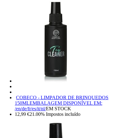
COBECO - LIMPADOR DE BRINQUEDOS
150ML
EMBALAGEM DISPONÍVEL EM:
/en/de/fr/es/it/nl/
EM STOCK
12,99
€
21.00%
Impostos incluído