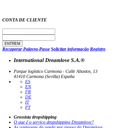
CONTA DE CLIENTE
Recuperar Palavra-Passe
Solicitar informação
Registro
International Dreamlove S.A.®
Parque logístico Carmona - Calle Abastos, 13
41410 Carmona (Sevilla) España
ES
EN
FR
DE
IT
PT
Grossista dropshipping
O que é o serviço dropshipping Dreamlove?
As vantagens da venda por grosso da Dreamlove