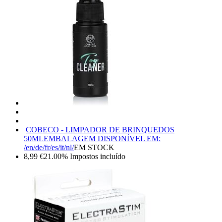
COBECO - LIMPADOR DE BRINQUEDOS
50ML
EMBALAGEM DISPONÍVEL EM:
/en/de/fr/es/it/nl/
EM STOCK
8,99
€
21.00%
Impostos incluído