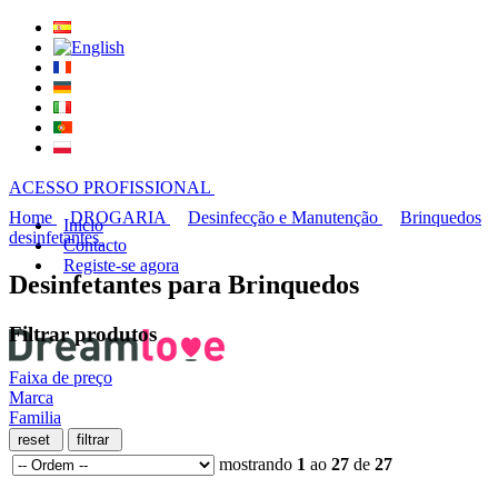
ACESSO PROFISSIONAL
Home
DROGARIA
Desinfecção e Manutenção
Brinquedos
Inicio
desinfetantes
Contacto
Registe-se agora
Desinfetantes para Brinquedos
Filtrar produtos
Faixa de preço
Marca
Familia
mostrando
1
ao
27
de
27