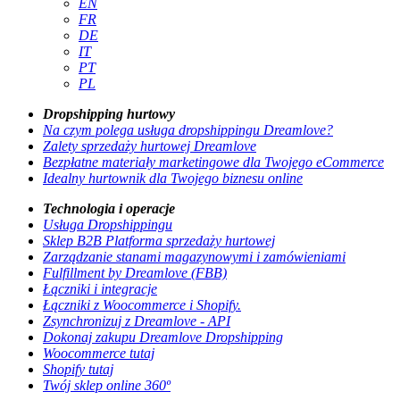
EN
FR
DE
IT
PT
PL
Dropshipping hurtowy
Na czym polega usługa dropshippingu Dreamlove?
Zalety sprzedaży hurtowej Dreamlove
Bezpłatne materiały marketingowe dla Twojego eCommerce
Idealny hurtownik dla Twojego biznesu online
Technologia i operacje
Usługa Dropshippingu
Sklep B2B Platforma sprzedaży hurtowej
Zarządzanie stanami magazynowymi i zamówieniami
Fulfillment by Dreamlove (FBB)
Łączniki i integracje
Łączniki z Woocommerce i Shopify.
Zsynchronizuj z Dreamlove - API
Dokonaj zakupu Dreamlove Dropshipping
Woocommerce tutaj
Shopify tutaj
Twój sklep online 360º