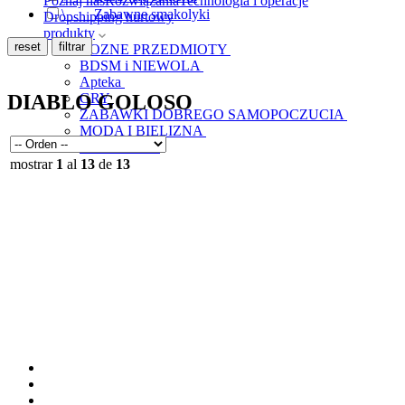
Poznaj nas
Rozwiązania
Technologia i operacje
\
__
__
Zabawne smakolyki
Dropshipping hurtowy
produkty
ROZNE PRZEDMIOTY
BDSM i NIEWOLA
Apteka
GRY
DIABLO GOLOSO
ZABAWKI DOBREGO SAMOPOCZUCIA
MODA I BIELIZNA
KONDOMY
mostrar
1
al
13
de
13