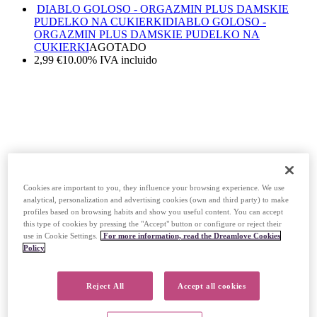
DIABLO GOLOSO - ORGAZMIN PLUS DAMSKIE
PUDELKO NA CUKIERKI
DIABLO GOLOSO -
ORGAZMIN PLUS DAMSKIE PUDELKO NA
CUKIERKI
AGOTADO
2,99
€
10.00%
IVA incluido
Cookies are important to you, they influence your browsing experience. We use
analytical, personalization and advertising cookies (own and third party) to make
profiles based on browsing habits and show you useful content. You can accept
this type of cookies by pressing the "Accept" button or configure or reject their
use in Cookie Settings.
For more information, read the Dreamlove Cookies
Policy
DIABLO GOLOSO - ORGAZMIN PLUS MESKIE
PUDELKO NA CUKIERKI
DIABLO GOLOSO -
ORGAZMIN PLUS MESKIE PUDELKO NA
Reject All
Accept all cookies
CUKIERKI
EN STOCK
2,99
€
10.00%
IVA incluido