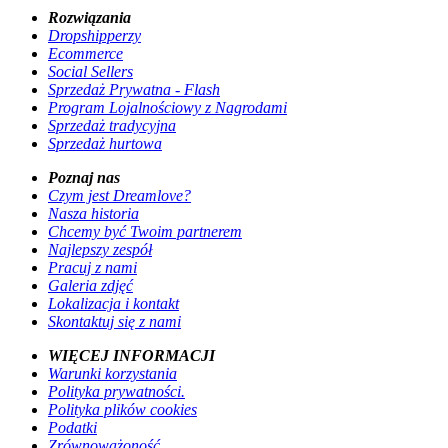
Rozwiązania
Dropshipperzy
Ecommerce
Social Sellers
Sprzedaż Prywatna - Flash
Program Lojalnościowy z Nagrodami
Sprzedaż tradycyjna
Sprzedaż hurtowa
Poznaj nas
Czym jest Dreamlove?
Nasza historia
Chcemy być Twoim partnerem
Najlepszy zespół
Pracuj z nami
Galeria zdjęć
Lokalizacja i kontakt
Skontaktuj się z nami
WIĘCEJ INFORMACJI
Warunki korzystania
Polityka prywatności.
Polityka plików cookies
Podatki
Zrównoważoność