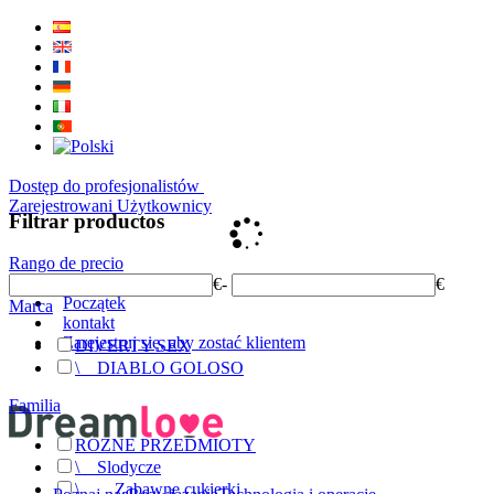
Dostęp do profesjonalistów
Zarejestrowani Użytkownicy
Filtrar productos
Rango de precio
€
-
€
Początek
Marca
kontakt
Zarejestruj się, aby zostać klientem
DIVERTY SEX
\
__
DIABLO GOLOSO
Familia
ROZNE PRZEDMIOTY
\
__
Slodycze
\
__
__
Zabawne cukierki