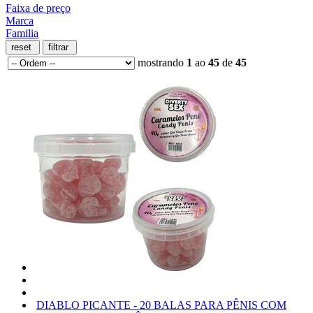
Faixa de preço
Marca
Familia
mostrando
1
ao
45
de
45
DIABLO PICANTE - 20 BALAS PARA PÊNIS COM