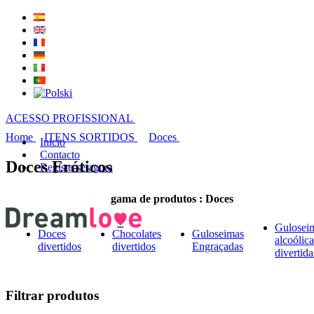
ACESSO PROFISSIONAL
Home
ITENS SORTIDOS
Doces
Inicio
Contacto
Doces Eróticos
Registe-se agora
gama de produtos : Doces
Gulosei
Doces
Chocolates
Guloseimas
alcoólica
divertidos
divertidos
Engraçadas
divertida
Filtrar produtos