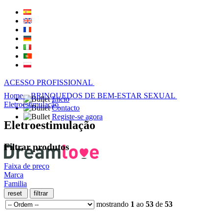
ACESSO PROFISSIONAL
Home
BRINQUEDOS DE BEM-ESTAR SEXUAL
Inicio
Eletroestimulação
Contacto
Registe-se agora
Eletroestimulação
Filtrar produtos
Faixa de preço
Marca
Familia
mostrando
1
ao
53
de
53