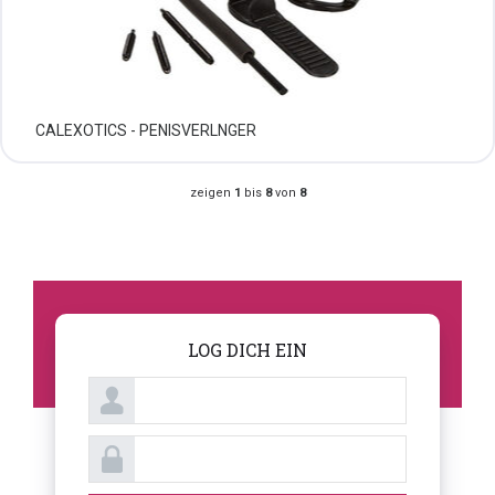
CALEXOTICS - PENISVERLNGER
zeigen
1
bis
8
von
8
LOG DICH EIN