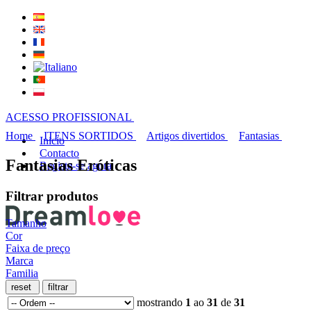
ACESSO PROFISSIONAL
Home
ITENS SORTIDOS
Artigos divertidos
Fantasias
Inicio
Contacto
Fantasias Eróticas
Registe-se agora
Filtrar produtos
Tamanho
Cor
Faixa de preço
Marca
Familia
mostrando
1
ao
31
de
31