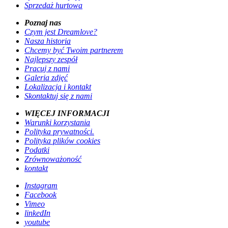
Sprzedaż hurtowa
Poznaj nas
Czym jest Dreamlove?
Nasza historia
Chcemy być Twoim partnerem
Najlepszy zespół
Pracuj z nami
Galeria zdjęć
Lokalizacja i kontakt
Skontaktuj się z nami
WIĘCEJ INFORMACJI
Warunki korzystania
Polityka prywatności.
Polityka plików cookies
Podatki
Zrównoważoność
kontakt
Instagram
Facebook
Vimeo
linkedIn
youtube