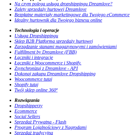
Na czym polega usługa dropshippingu Dreamlove?
Zalety sprzedaży hurtowej Dreamlove
Bezpłatne materiały marketingowe dla Twojego eCommerce
Idealny hurtownik dla Twojego biznesu online
Technologia i operacje
Usługa Dropshippingu
Sklep B2B Platforma sprzedaży hurtowej
Zarządzanie stanami magazynowymi i zamówieniami
Fulfillment by Dreamlove (FBB)
Łączniki i integracje
Łączniki z Woocommerce i Shopify.
Zsynchronizuj z Dreamlove - API
Dokonaj zakupu Dreamlove Dropshipping
Woocommerce tutaj
Shopify tutaj
Twój sklep online 360º
Rozwiązania
Dropshipperzy
Ecommerce
Social Sellers
Sprzedaż Prywatna - Flash
Program Lojalnościowy z Nagrodami
Sprzedaż tradycyjna