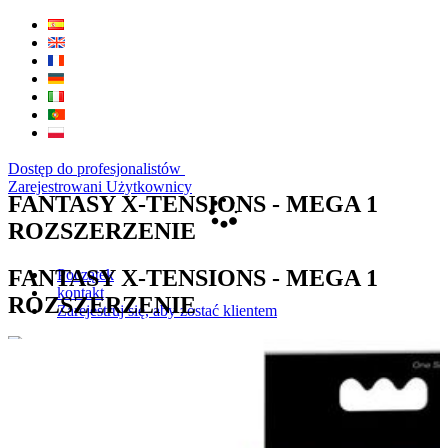
Dostęp do profesjonalistów
Zarejestrowani Użytkownicy
FANTASY X-TENSIONS - MEGA 1
ROZSZERZENIE
FANTASY X-TENSIONS - MEGA 1
Początek
kontakt
ROZSZERZENIE
Zarejestruj się, aby zostać klientem