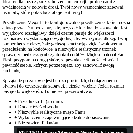
Idealny dla mężczyzn z zaburzeniami erekcji i problemami z
wydajnością w połowie drogi, Twój nowy wzmacniacz zapewni
rezultaty, które pokochają oboje partnerzy!
Przedłużenie Mega 1″ to konfigurowalne przedłużenie, które można
łatwo przyciąć u podstawy, aby uzyskać idealne dopasowanie. Jest
wyjątkowo rozciągliwy, dzięki czemu pasuje do większości
rozmiarów i wystarczająco wygodny, aby wytrzymać dłużej. Twój
partner będzie cieszyć się głębszą penetracją dzięki 1-calowemu
przedłużeniu na końcówce, a niezwykle realistyczny trzonek
sprawi, że będziesz grubszy dookoła o 66%. Miękki materiał Fanta
Flesh przypomina drugą skórę, zapewniając długość, obwód i
pewność siebie, których potrzebujesz, aby zadowolić swoją
kochankę.
Sprzątanie po zabawie jest bardzo proste dzięki dołączonemu
płynowi do czyszczenia zabawek i ciepłej wodzie. Jeden rozmiar
pasuje do większości. To nie jest prezerwatywa.
+ Przedłużka 1″ (25 mm).
+ Dodaje 66% obwodu
+ Niezwykle realistyczne mięso Fanta
+ Wykończenie zapewniające idealne dopasowanie
+ Nie zawiera ftalanów