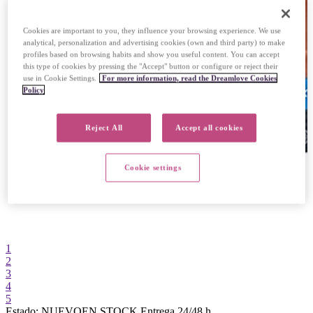
Cookies are important to you, they influence your browsing experience. We use
analytical, personalization and advertising cookies (own and third party) to make
profiles based on browsing habits and show you useful content. You can accept
this type of cookies by pressing the "Accept" button or configure or reject their
use in Cookie Settings.
For more information, read the Dreamlove Cookies
Policy
Reject All
Accept all cookies
Cookie settings
1
2
3
4
5
Estado:
NUEVO
EN STOCK
Entrega 24/48 h