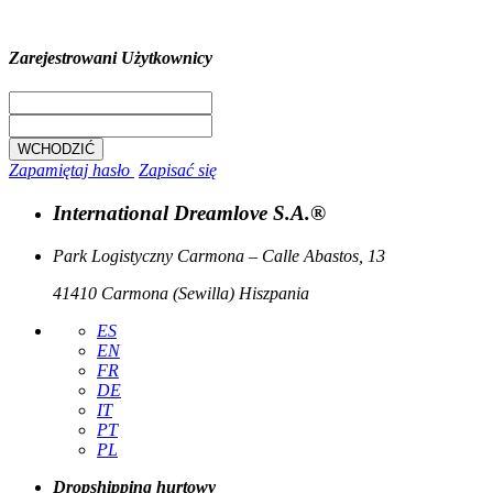
Zarejestrowani Użytkownicy
Zapamiętaj hasło
Zapisać się
International Dreamlove S.A.®
Park Logistyczny Carmona – Calle Abastos, 13
41410 Carmona (Sewilla) Hiszpania
ES
EN
FR
DE
IT
PT
PL
Dropshipping hurtowy