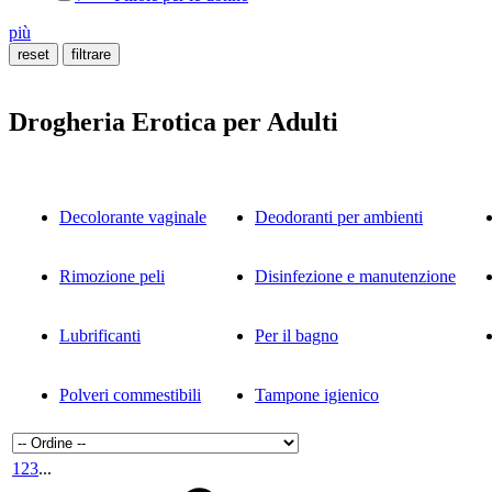
più
Drogheria Erotica per Adulti
Decolorante vaginale
Deodoranti per ambienti
Rimozione peli
Disinfezione e manutenzione
Lubrificanti
Per il bagno
Polveri commestibili
Tampone igienico
1
2
3
...