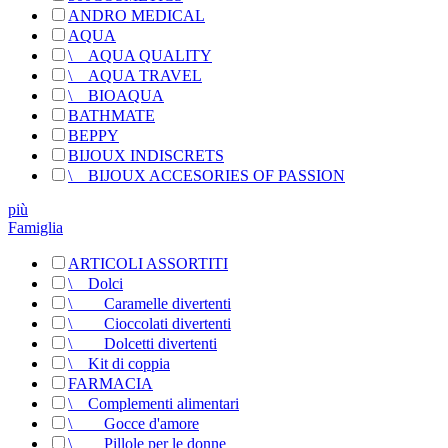
ANDRO MEDICAL
AQUA
\
__
AQUA QUALITY
\
__
AQUA TRAVEL
\
__
BIOAQUA
BATHMATE
BEPPY
BIJOUX INDISCRETS
\
__
BIJOUX ACCESORIES OF PASSION
più
Famiglia
ARTICOLI ASSORTITI
\
__
Dolci
\
__
__
Caramelle divertenti
\
__
__
Cioccolati divertenti
\
__
__
Dolcetti divertenti
\
__
Kit di coppia
FARMACIA
\
__
Complementi alimentari
\
__
__
Gocce d'amore
\
__
__
Pillole per le donne