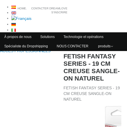
HOME.
CONTACTER DREAMLOVE
S'INSCRIRE
À propos de nous
Solutions
Technologie et opérations
Spécialiste du Dropshipping
NOUS CONTACTER
produits
ACCÈS PROFESSIONNELS
FETISH FANTASY
SERIES - 19 CM
CREUSE SANGLE-
ON NATUREL
FETISH FANTASY SERIES - 19
CM CREUSE SANGLE-ON
NATUREL