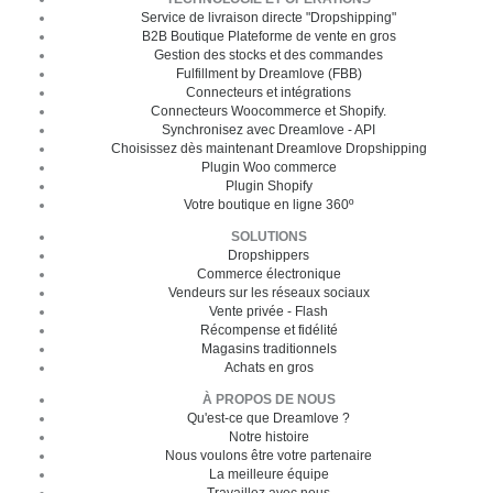
Service de livraison directe "Dropshipping"
B2B Boutique Plateforme de vente en gros
Gestion des stocks et des commandes
Fulfillment by Dreamlove (FBB)
Connecteurs et intégrations
Connecteurs Woocommerce et Shopify.
Synchronisez avec Dreamlove - API
Choisissez dès maintenant Dreamlove Dropshipping
Plugin Woo commerce
Plugin Shopify
Votre boutique en ligne 360º
SOLUTIONS
Dropshippers
Commerce électronique
Vendeurs sur les réseaux sociaux
Vente privée - Flash
Récompense et fidélité
Magasins traditionnels
Achats en gros
À PROPOS DE NOUS
Qu'est-ce que Dreamlove ?
Notre histoire
Nous voulons être votre partenaire
La meilleure équipe
Travaillez avec nous