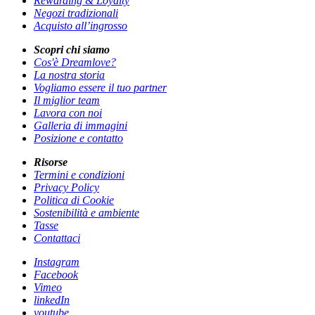
Rewarding & Loyalty
Negozi tradizionali
Acquisto all’ingrosso
Scopri chi siamo
Cos'è Dreamlove?
La nostra storia
Vogliamo essere il tuo partner
Il miglior team
Lavora con noi
Galleria di immagini
Posizione e contatto
Risorse
Termini e condizioni
Privacy Policy
Politica di Cookie
Sostenibilità e ambiente
Tasse
Contattaci
Instagram
Facebook
Vimeo
linkedIn
youtube