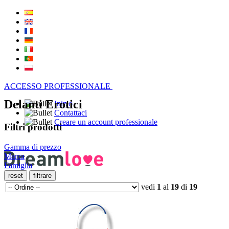
ACCESSO PROFESSIONALE
Delanti Erotici
Inizio
Contattaci
Creare un account professionale
Filtri prodotti
Gamma di prezzo
Marca
Famiglia
vedi
1
al
19
di
19