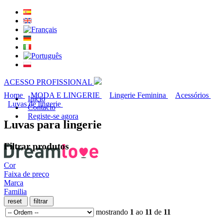
ACESSO PROFISSIONAL
Home
MODA E LINGERIE
Lingerie Feminina
Acessórios
Inicio
Luvas de lingerie
Contacto
Registe-se agora
Luvas para lingerie
Filtrar produtos
Cor
Faixa de preço
Marca
Familia
mostrando
1
ao
11
de
11