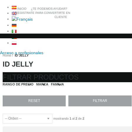
INICIO
¿TE PODEMOS AYUDAR?
REGISTRATE PARA CONVERTIRTE EN
CLIENTE
Acceso a
profesionales
Home
ID JELLY
ID JELLY
FILTRAR PRODUCTOS
RANGO DE PRECIO
MARCA
FAMILIA
mostrando
1
al
2
de
2