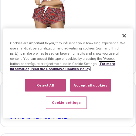
Cookies are important to you, they influence your browsing experience. We
use analytical, personalization and advertising cookies (own and third
SUBBLIME - DISFRAZ DE COLEGIALA SEXY CON CAMISA S/M
party) to make profiles based on browsing habits and show you useful
SUBBLIME - SEKSOWNY KOSTIUM UCZENNICE Z
content. You can accept this type of cookies by pressing the "Accept"
button or configure or reject their use in Cookie Settings.
For more
KOSZULKA L/XL
information, read the Dreamlove Cookies Policy
Reject All
Accept all cookies
Cookie settings
SUBBLIME - DISFRAZ DE UNIVERSITARIA SEXY S/M
SUBBLIME - SEKSOWNY KOSTIUM
UNIWERSYTETYCZNY L/XL