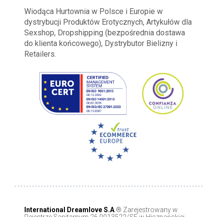
Wiodąca Hurtownia w Polsce i Europie w
dystrybucji Produktów Erotycznych, Artykułów dla
Sexshop, Dropshipping (bezpośrednia dostawa
do klienta końcowego), Dystrybutor Bielizny i
Retailers.
International Dreamlove S.A
.® Zarejestrowany w
Rejestrze Sanitarnym 26.0013522/SE w Hiszpańskiej