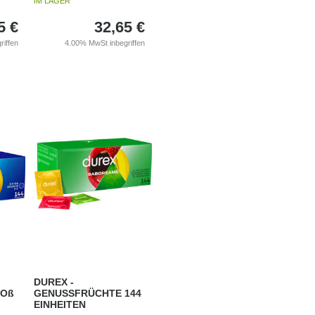
IM LAGER
5
€
32,65
€
riffen
4.00%
MwSt inbegriffen
DUREX -
ROß
GENUSSFRÜCHTE 144
EINHEITEN