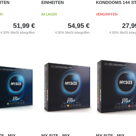
ITEN
EINHEITEN
KONDOOMS 144 S
ER
IM LAGER
VERGRIFFEN
51,99
€
54,95
€
27,9
4.00%
MwSt inbegriffen
4.00%
MwSt inbegriffen
4.00%
MwSt inbeg
ZE - MIX
MY SIZE - MIX
MY SIZE - MIX