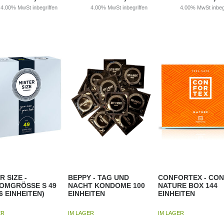
4.00%
MwSt inbegriffen
4.00%
MwSt inbegriffen
4.00%
MwSt inbeg
R SIZE -
BEPPY - TAG UND
CONFORTEX - CO
OMGRÖSSE S 49
NACHT KONDOME 100
NATURE BOX 144
6 EINHEITEN)
EINHEITEN
EINHEITEN
ER
IM LAGER
IM LAGER