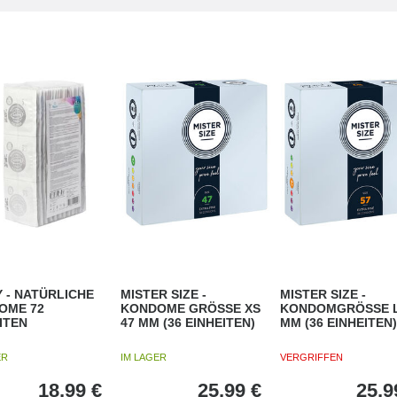
 - NATÜRLICHE
MISTER SIZE -
MISTER SIZE -
OME 72
KONDOME GRÖSSE XS
KONDOMGRÖSSE L
ITEN
47 MM (36 EINHEITEN)
MM (36 EINHEITEN)
ER
IM LAGER
VERGRIFFEN
18,99
€
25,99
€
25,9