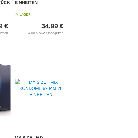
TÜCK
EINHEITEN
IM LAGER
9
€
34,99
€
riffen
4.00%
MwSt inbegriffen
MY SIZE - MIX