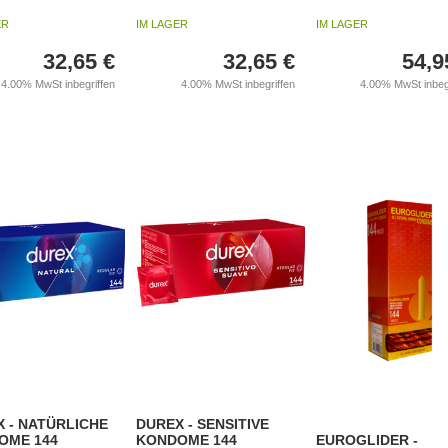
ER
IM LAGER
IM LAGER
32,65
€
32,65
€
54,9
4.00%
MwSt inbegriffen
4.00%
MwSt inbegriffen
4.00%
MwSt inbeg
 - NATÜRLICHE
DUREX - SENSITIVE
OME 144
KONDOME 144
EUROGLIDER -