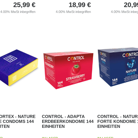
25,99
€
18,99
€
20,9
4.00%
MwSt inbegriffen
4.00%
MwSt inbegriffen
4.00%
MwSt inbeg
ORTEX - NATURE
CONTROL - ADAPTA
CONTROL - NATUR
E CONDOMS 144
ERDBEERKONDOME 144
FORTE KONDOME 
ITEN
EINHEITEN
EINHEITEN