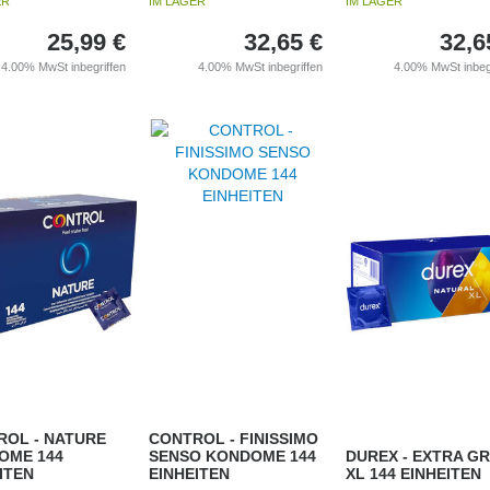
ER
IM LAGER
IM LAGER
25,99
€
32,65
€
32,6
4.00%
MwSt inbegriffen
4.00%
MwSt inbegriffen
4.00%
MwSt inbeg
ROL - NATURE
CONTROL - FINISSIMO
OME 144
SENSO KONDOME 144
DUREX - EXTRA G
ITEN
EINHEITEN
XL 144 EINHEITEN