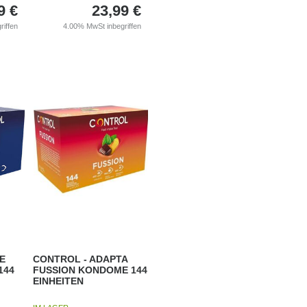
9
€
23,99
€
riffen
4.00%
MwSt inbegriffen
E
CONTROL - ADAPTA
144
FUSSION KONDOME 144
EINHEITEN