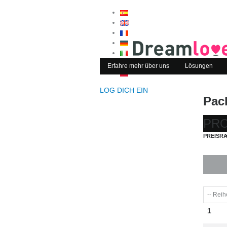
Erfahre mehr über uns
Lösungen
LOG DICH EIN
Pac
PRO
PREISR
1