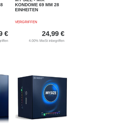
28
KONDOME 69 MM 28
EINHEITEN
VERGRIFFEN
9
€
24,99
€
riffen
4.00%
MwSt inbegriffen