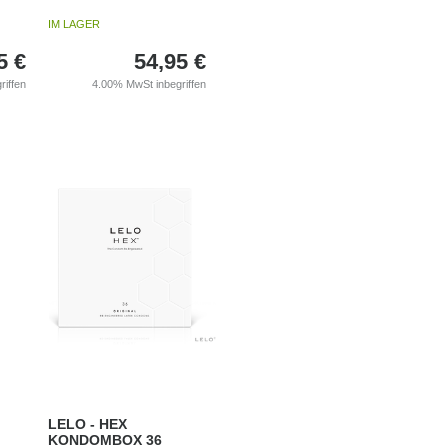
IM LAGER
5
€
54,95
€
riffen
4.00%
MwSt inbegriffen
LELO - HEX
KONDOMBOX 36