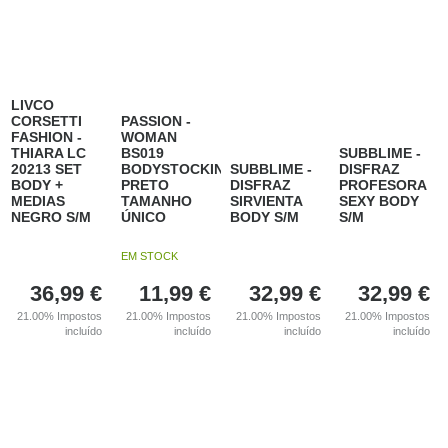
LIVCO
CORSETTI
PASSION -
FASHION -
WOMAN
THIARA LC
BS019
SUBBLIME -
20213 SET
BODYSTOCKING
SUBBLIME -
DISFRAZ
BODY +
PRETO
DISFRAZ
PROFESORA
MEDIAS
TAMANHO
SIRVIENTA
SEXY BODY
NEGRO S/M
ÚNICO
BODY S/M
S/M
EM STOCK
36,99
€
11,99
€
32,99
€
32,99
€
21.00%
Impostos
21.00%
Impostos
21.00%
Impostos
21.00%
Impostos
incluído
incluído
incluído
incluído