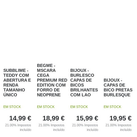
BEGME -
SUBBLIME -
MSCARA
BIJOUX -
TEDDY COM
CEGA
BURLESCO
ABERTURA E
PREMIUM RED
CAPAS DE
BIJOUX -
RENDA
EDITION COM
BICOS
CAPAS DE
TAMANHO
FORRO DE
BRILHANTES
BICO PRETAS
ÚNICO
NEOPRENE
COM LAO
BURLESQUE
EM STOCK
EM STOCK
EM STOCK
EM STOCK
14,99
€
18,99
€
15,99
€
19,95
€
21.00%
Impostos
21.00%
Impostos
21.00%
Impostos
21.00%
Impostos
incluído
incluído
incluído
incluído