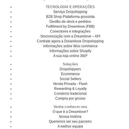
TECNOLOGIA E OPERAÇÕES
Serviço Dropshipping
B2B Shop Plataforma grossista
Gestão de stock e pedidos
Fulfillment by Dreamlove (FBB)
Conectores e integrações
Sincronização com a Dreamlove – API
Contrate agora a Dreamlove Dropshipping
informações sobre Woo commerce
informações sobre Shopify
A sua loja online 360º
Soluções
Dropshippers
Ecommerce
Social Sellers
Venda Privada - Flash
Rewarding & Loyalty
Comércio tradicional
Compra por grosso
Venha conhecer-nos
O que é a Dreamlove?
Nossa história
Queremos ser seu parceiro
A melhor equipe