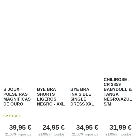
CHILIROSE -
CR 3859
BIJOUX -
BYE BRA
BYE BRA
BABYDOLL &
PULSEIRAS
SHORTS
INVISIBLE
TANGA
MAGNÍFICAS
LIGEROS
SINGLE
NEGRO/AZUL
DE OURO
NEGRO - XXL
DRESS XXL
S/M
EM STOCK
39,95
€
24,95
€
34,95
€
31,99
€
21.00%
Impostos
21.00%
Impostos
21.00%
Impostos
21.00%
Impostos