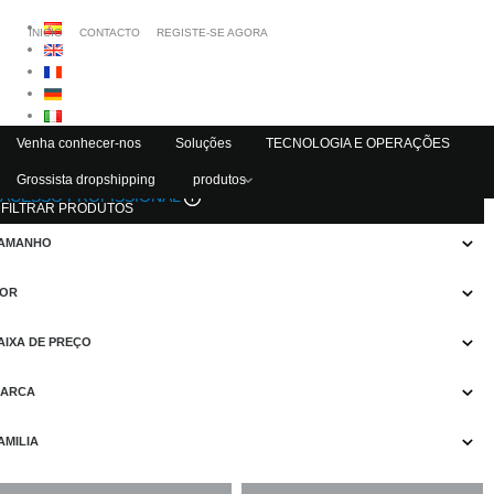
INICIO
CONTACTO
REGISTE-SE AGORA
Venha conhecer-nos
Soluções
TECNOLOGIA E OPERAÇÕES
Grossista dropshipping
produtos
ACESSO PROFISSIONAL
FILTRAR PRODUTOS
AMANHO
OR
AIXA DE PREÇO
ARCA
AMILIA