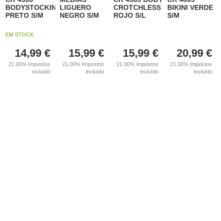
BODYSTOCKING
LIGUERO
CROTCHLESS
BIKINI VERDE
PRETO S/M
NEGRO S/M
ROJO S/L
S/M
EM STOCK
14,99
€
15,99
€
15,99
€
20,99
€
21.00%
Impostos
21.00%
Impostos
21.00%
Impostos
21.00%
Impostos
incluído
incluído
incluído
incluído