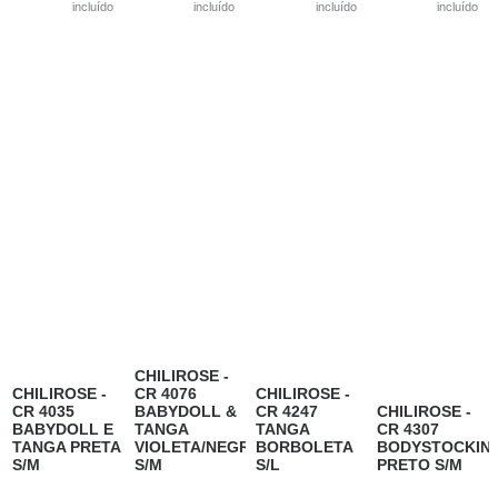
incluído
incluído
incluído
incluído
CHILIROSE -
CHILIROSE -
CR 4076
CHILIROSE -
CR 4035
BABYDOLL &
CR 4247
CHILIROSE -
BABYDOLL E
TANGA
TANGA
CR 4307
TANGA PRETA
VIOLETA/NEGRO
BORBOLETA
BODYSTOCKIN
S/M
S/M
S/L
PRETO S/M