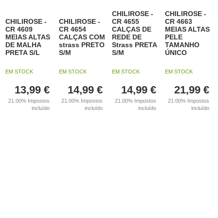
CHILIROSE -
CHILIROSE -
CHILIROSE -
CHILIROSE -
CR 4655
CR 4663
CR 4609
CR 4654
CALÇAS DE
MEIAS ALTAS
MEIAS ALTAS
CALÇAS COM
REDE DE
PELE
DE MALHA
strass PRETO
Strass PRETA
TAMANHO
PRETA S/L
S/M
S/M
ÚNICO
EM STOCK
EM STOCK
EM STOCK
EM STOCK
13,99
€
14,99
€
14,99
€
21,99
€
21.00%
Impostos
21.00%
Impostos
21.00%
Impostos
21.00%
Impostos
incluído
incluído
incluído
incluído