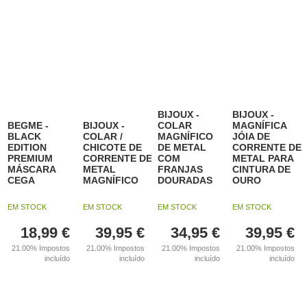
BIJOUX -
BIJOUX -
BEGME -
BIJOUX -
COLAR
MAGNÍFICA
BLACK
COLAR /
MAGNÍFICO
JÓIA DE
EDITION
CHICOTE DE
DE METAL
CORRENTE DE
PREMIUM
CORRENTE DE
COM
METAL PARA
MÁSCARA
METAL
FRANJAS
CINTURA DE
CEGA
MAGNÍFICO
DOURADAS
OURO
EM STOCK
EM STOCK
EM STOCK
EM STOCK
18,99
€
39,95
€
34,95
€
39,95
€
21.00%
Impostos
21.00%
Impostos
21.00%
Impostos
21.00%
Impostos
incluído
incluído
incluído
incluído