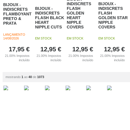
INDISCRETS
BIJOUX -
BIJOUX -
BIJOUX -
FLASH
INDISCRETS
INDISCRETS
INDISCRETS
GOLDEN
FLASH
FLAMBOYANT
FLASH BLACK
HEART
GOLDEN STAR
PRETO &
HEART
NIPPLE
NIPPLE
PRATA
NIPPLE CUTS
COVERS
COVERS
LANÇAMENTO
14/08/2026
EM STOCK
EM STOCK
EM STOCK
17,95
€
12,95
€
12,95
€
12,95
€
21.00%
Impostos
21.00%
Impostos
21.00%
Impostos
21.00%
Impostos
incluído
incluído
incluído
incluído
mostrando
1
ao
40
de
1073