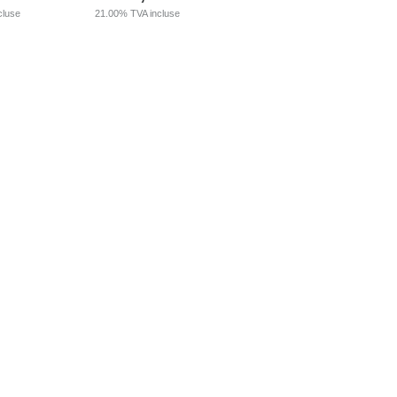
cluse
21.00%
TVA incluse