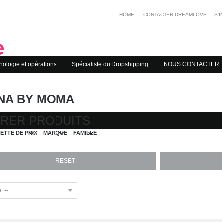
HOME.
CONTACTER DREAMLOVE
S'
nologie et opérations
Spécialiste du Dropshipping
NOUS CONTACTER
NA BY MOMA
TRER PRODUITS
ETTE DE PRIX
MARQUE
FAMILLE