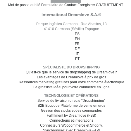
Mot de passe oublié
Formulaire de Contact
Enregistrer GRATUITEMENT
International Dreamlove S.A.®
Parque logístico Carmona - Rue Abastos, 13
41410 Carmona (Séville) Espagne
ES
EN
FR
DE
IT
PT
SPÉCIALISTE DU DROPSHIPPING
Qu’est-ce que le service de dropshipping de Dreamlove ?
Les avantages de Dreamlove à prix de gros
Ressources marketing gratuites pour votre commerce électronique
Le grossiste idéal pour votre commerce en ligne
TECHNOLOGIE ET OPÉRATIONS
Service de livraison directe "Dropshipping"
B2B Boutique Plateforme de vente en gros
Gestion des stocks et des commandes
Fulfillment by Dreamlove (FBB)
Connecteurs et intégrations
Connecteurs Woocommerce et Shopify.
Synchronisez avec Dreamlove - API