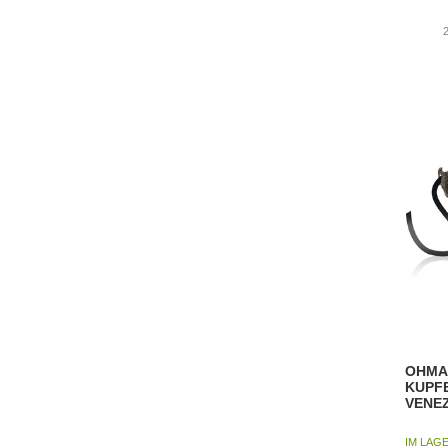
OHMA
KUPF
VENEZ
IM LAG