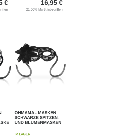
5
€
16,95
€
riffen
21.00%
MwSt inbegriffen
N
OHMAMA - MASKEN
SCHWARZE SPITZEN-
ASKE
UND BLUMENMASKEN
IM LAGER