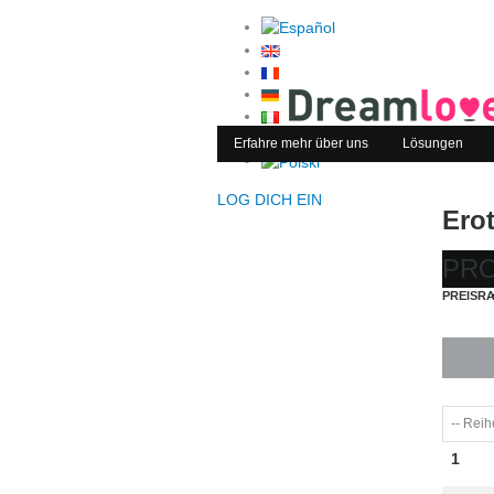
Erfahre mehr über uns
Lösungen
LOG DICH EIN
Ero
PRO
PREISR
1