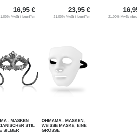
16,95
€
23,95
€
16,9
21.00%
MwSt inbegriffen
21.00%
MwSt inbegriffen
21.00%
MwSt inbeg
MA - MASKEN
OHMAMA - MASKEN,
IANISCHER STIL
WEISSE MASKE, EINE
E SILBER
GRÖSSE