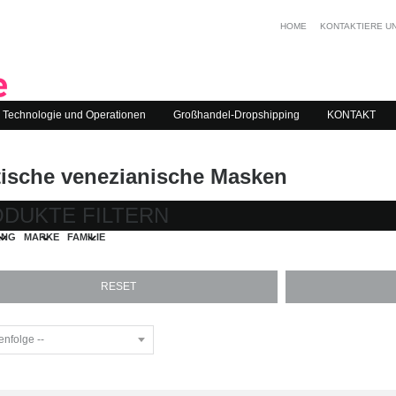
HOME
KONTAKTIERE U
Technologie und Operationen
Großhandel-Dropshipping
KONTAKT
tische venezianische Masken
DUKTE FILTERN
ANG
MARKE
FAMILIE