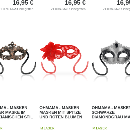
16,95
€
16,95
€
16,9
21.00%
MwSt inbegriffen
21.00%
MwSt inbegriffen
21.00%
MwSt inbeg
MA - MASKEN
OHMAMA - MASKEN
OHMAMA - MASKE
ER MASKE IM
MASKEN MIT SPITZE
SCHWARZE
IANISCHEN STIL
UND ROTEN BLUMEN
DIAMONDGRAU M
ER
IM LAGER
IM LAGER