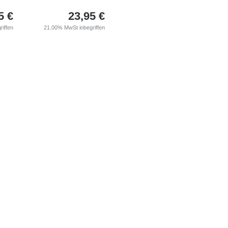
5
€
23,95
€
riffen
21.00%
MwSt inbegriffen