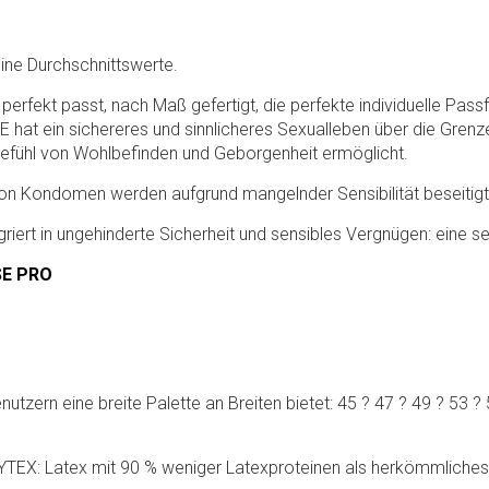
eine Durchschnittswerte.
ekt passt, nach Maß gefertigt, die perfekte individuelle Passfo
E hat ein sichereres und sinnlicheres Sexualleben über die Grenz
 Gefühl von Wohlbefinden und Geborgenheit ermöglicht.
n Kondomen werden aufgrund mangelnder Sensibilität beseitigt 
riert in ungehinderte Sicherheit und sensibles Vergnügen: eine 
SE PRO
utzern eine breite Palette an Breiten bietet: 45 ? 47 ? 49 ? 53 ?
EX: Latex mit 90 % weniger Latexproteinen als herkömmliches La