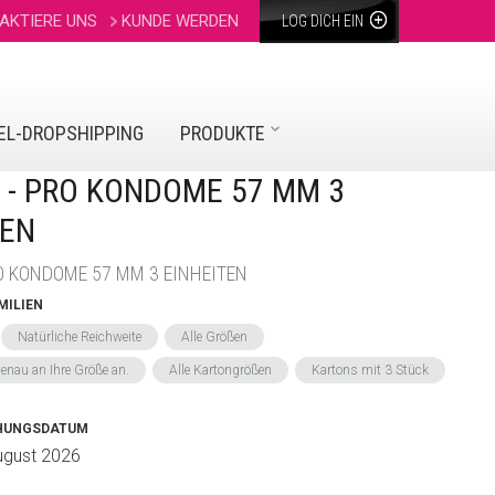
AKTIERE UNS
KUNDE WERDEN
LOG DICH EIN
L-DROPSHIPPING
PRODUKTE
E - PRO KONDOME 57 MM 3
TEN
RO KONDOME 57 MM 3 EINHEITEN
MILIEN
Natürliche Reichweite
Alle Größen
enau an Ihre Größe an.
Alle Kartongrößen
Kartons mit 3 Stück
CHUNGSDATUM
ugust 2026