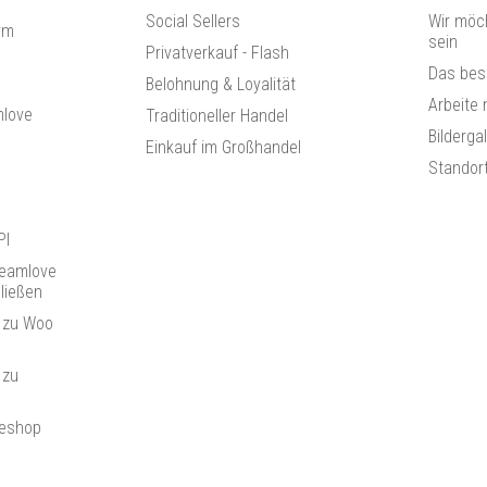
Social Sellers
Wir möc
rm
sein
Privatverkauf - Flash
Das bes
Belohnung & Loyalität
Arbeite 
mlove
Traditioneller Handel
Bilderga
Einkauf im Großhandel
Standor
PI
reamlove
ließen
 zu Woo
 zu
neshop