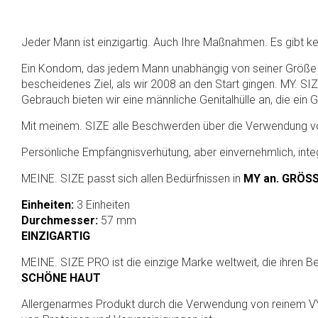
Jeder Mann ist einzigartig. Auch Ihre Maßnahmen. Es gibt k
Ein Kondom, das jedem Mann unabhängig von seiner Größe perf
bescheidenes Ziel, als wir 2008 an den Start gingen. MY. SIZ
Gebrauch bieten wir eine männliche Genitalhülle an, die ein
Mit meinem. SIZE alle Beschwerden über die Verwendung vo
Persönliche Empfängnisverhütung, aber einvernehmlich, integ
MEINE. SIZE passt sich allen Bedürfnissen in
MY an. GRÖS
Einheiten:
3 Einheiten
Durchmesser:
57 mm
EINZIGARTIG
MEINE. SIZE PRO ist die einzige Marke weltweit, die ihren Ben
SCHÖNE HAUT
Allergenarmes Produkt durch die Verwendung von reinem VYT