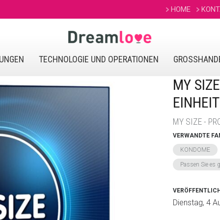
HOME
KONT
UNGEN
TECHNOLOGIE UND OPERATIONEN
GROSSHANDE
MY SIZ
EINHEI
MY SIZE - P
VERWANDTE FA
KONDOME
Passen Sie es g
VERÖFFENTLI
Dienstag, 4 A