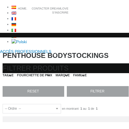
HOME.
CONTACTER DREAMLOVE
S'INSCRIRE
ACCÈS PROFESSIONNELS
PENTHOUSE BODYSTOCKINGS
FILTRER PRODUITS
TAILLE
FOURCHETTE DE PRIX
MARQUE
FAMILLE
en montrant
1
au
1
de
1