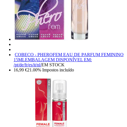
COBECO - PHEROFEM EAU DE PARFUM FEMININO
15ML
EMBALAGEM DISPONÍVEL EM:
/pt/de/fr/es/it/nl/
EM STOCK
16,99
€
21.00%
Impostos incluído