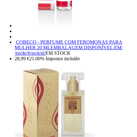
COBECO - PERFUME COM FEROMONAS PARA
MULHER 20 ML
EMBALAGEM DISPONÍVEL EM:
/en/de/fr/es/it/nl/
EM STOCK
28,99
€
21.00%
Impostos incluído