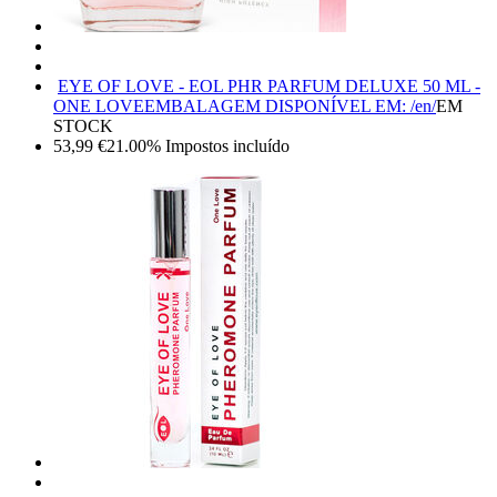
EYE OF LOVE - EOL PHR PARFUM DELUXE 50 ML -
ONE LOVE
EMBALAGEM DISPONÍVEL EM: /en/
EM
STOCK
53,99
€
21.00%
Impostos incluído