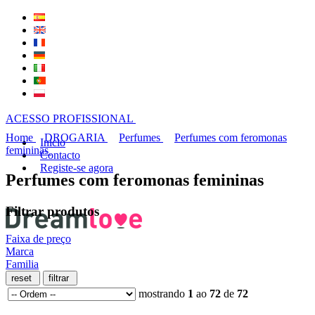
ACESSO PROFISSIONAL
Home
DROGARIA
Perfumes
Perfumes com feromonas
Inicio
femininas
Contacto
Registe-se agora
Perfumes com feromonas femininas
Filtrar produtos
Faixa de preço
Marca
Familia
mostrando
1
ao
72
de
72