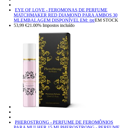
EYE OF LOVE - FEROMONAS DE PERFUME
MATCHMAKER RED DIAMOND PARA AMBOS 30
ML
EMBALAGEM DISPONÍVEL EM: /pt/
EM STOCK
53,99
€
21.00%
Impostos incluído
PHEROSTRONG - PERFUME DE FEROMÔNIOS
PARA MULHER 15 ML
PHEROSTRONG - PERFUME