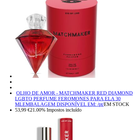
OLHO DE AMOR - MATCHMAKER RED DIAMOND
LGBTQ PERFUME FEROMONES PARA ELA 30
ML
EMBALAGEM DISPONÍVEL EM: /pt/
EM STOCK
53,99
€
21.00%
Impostos incluído