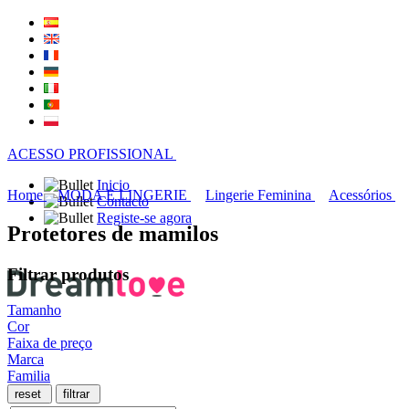
ACESSO PROFISSIONAL
Inicio
Home
MODA E LINGERIE
Lingerie Feminina
Acessórios
Contacto
Registe-se agora
Protetores de mamilos
Filtrar produtos
Tamanho
Cor
Faixa de preço
Marca
Familia