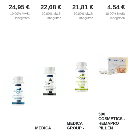
24,95
€
22,68
€
21,81
€
4,54
€
10.00%
MwSt
10.00%
MwSt
10.00%
MwSt
10.00%
MwSt
inbegriffen
inbegriffen
inbegriffen
inbegriffen
500
COSMETICS -
MEDICA
HEMAPRO
MEDICA
GROUP -
PILLEN