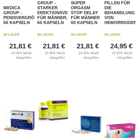
GROUP -
SUPER
PILLEN FÜR
MEDICA
STARKER
ORGASM
DIE
GROUP -
EREKTIONSVERSTÄRKER
STOP DELAY
BEHANDLUNG
PENISVERGRÖSSERUNG,
FÜR MÄNNER,
FÜR MÄNNER
VON
60 KAPSELN
60 KAPSELN
60 KAPSELN
HEMORRIODEN
IM LAGER
IM LAGER
IM LAGER
IM LAGER
21,81
€
21,81
€
21,81
€
24,95
€
10.00%
MwSt
10.00%
MwSt
10.00%
MwSt
10.00%
MwSt
inbegriffen
inbegriffen
inbegriffen
inbegriffen