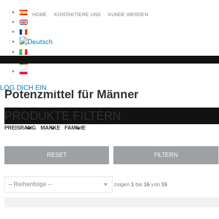
HOME
KONTAKTIERE UNS
KUNDE WERDEN
LOG DICH EIN
Potenzmittel für Männer
PRODUKTE FILTERN
PREISRANG
MARKE
FAMILIE
zeigen
1
bis
16
von
16