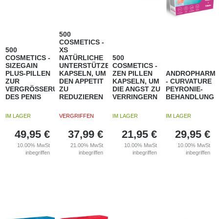
500
COSMETICS -
500
XS
COSMETICS -
NATÜRLICHE
500
SIZEGAIN
UNTERSTÜTZENDE
COSMETICS -
PLUS-PILLEN
KAPSELN, UM
ZEN PILLEN
ANDROPHARM
ZUR
DEN APPETIT
KAPSELN, UM
- CURVATURE
VERGRÖSSERUNG
ZU
DIE ANGST ZU
PEYRONIE-
DES PENIS
REDUZIEREN
VERRINGERN
BEHANDLUNG
IM LAGER
VERGRIFFEN
IM LAGER
IM LAGER
49,95
€
37,99
€
21,95
€
29,95
€
10.00%
MwSt
21.00%
MwSt
10.00%
MwSt
10.00%
MwSt
inbegriffen
inbegriffen
inbegriffen
inbegriffen