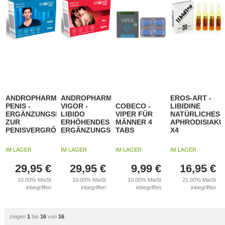
ANDROPHARMA
ANDROPHARMA
EROS-ART -
PENIS -
VIGOR -
COBECO -
LIBIDINE
ERGÄNZUNGSMITTEL
LIBIDO
VIPER FÜR
NATÜRLICHES
ZUR
ERHÖHENDES
MÄNNER 4
APHRODISIAK
PENISVERGRÖSSERUNG
ERGÄNZUNGSMITTEL
TABS
X4
IM LAGER
IM LAGER
IM LAGER
IM LAGER
29,95
€
29,95
€
9,99
€
16,95
€
10.00%
MwSt
10.00%
MwSt
10.00%
MwSt
21.00%
MwSt
inbegriffen
inbegriffen
inbegriffen
inbegriffen
zeigen
1
bis
16
von
16