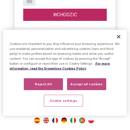
Zapamiętaj hasło
Zapisać się
Cookies are important to you, they influence your browsing experience. We
use analytical, personalization and advertising cookies (own and third
party) to make profiles based on browsing habits and show you useful
content. You can accept this type of cookies by pressing the "Accept"
button or configure or reject their use in Cookie Settings.
For more
information, read the Dreamlove Cookies Policy
International Dreamlove S.A.®
Reject All
Accept all cookies
Park Logistyczny Carmona – Calle
Cookie settings
Abastos, 13
41410 Carmona (Sewilla) Hiszpania