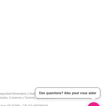
Fragen? Alex hilft dir
eguridad Alimentaria y Nutrición
dustria, Comercio y Turismo, con el número
 con hoja SE-97090 - CIF; ES-A90068404