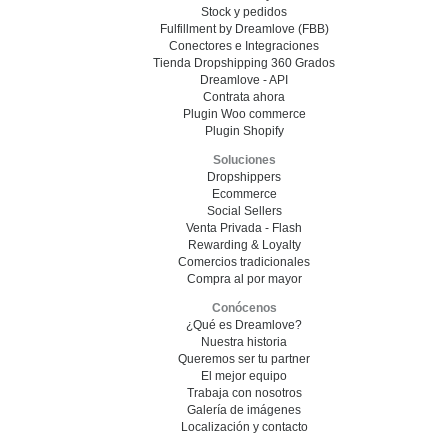
Stock y pedidos
Fulfillment by Dreamlove (FBB)
Conectores e Integraciones
Tienda Dropshipping 360 Grados
Dreamlove - API
Contrata ahora
Plugin Woo commerce
Plugin Shopify
Soluciones
Dropshippers
Ecommerce
Social Sellers
Venta Privada - Flash
Rewarding & Loyalty
Comercios tradicionales
Compra al por mayor
Conócenos
¿Qué es Dreamlove?
Nuestra historia
Queremos ser tu partner
El mejor equipo
Trabaja con nosotros
Galería de imágenes
Localización y contacto