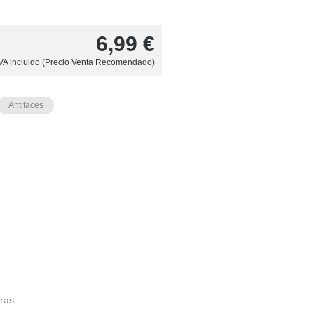
6,99
€
VA incluido (Precio Venta Recomendado)
Antifaces
ras.