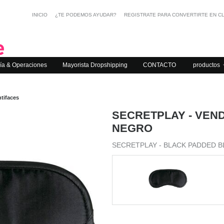
INICIO
¿TE PODEMOS AYUDAR?
REGISTRATE PARA CONVERTIRTE EN C
ía & Operaciones
Mayorista Dropshipping
CONTACTO
productos
tifaces
SECRETPLAY - VEN
NEGRO
SECRETPLAY - BLACK PADDED 