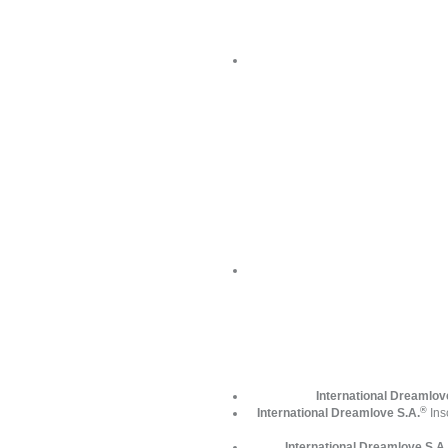
International Dreamlov
®
International Dreamlove S.A.
Ins
International Dreamlove S.A.