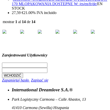
170 ML
OPAKOWANIA DOSTEPNE W: /es/en/fr/de/
EN
STOCK
27,59
€
21.00%
IVA incluido
mostrar
1
al
14
de
14
Zarejestrowani Użytkownicy
Zapamiętaj hasło
Zapisać się
International Dreamlove S.A.®
Park Logistyczny Carmona – Calle Abastos, 13
41410 Carmona (Sewilla) Hiszpania