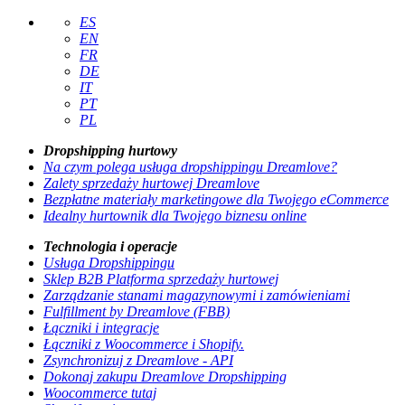
ES
EN
FR
DE
IT
PT
PL
Dropshipping hurtowy
Na czym polega usługa dropshippingu Dreamlove?
Zalety sprzedaży hurtowej Dreamlove
Bezpłatne materiały marketingowe dla Twojego eCommerce
Idealny hurtownik dla Twojego biznesu online
Technologia i operacje
Usługa Dropshippingu
Sklep B2B Platforma sprzedaży hurtowej
Zarządzanie stanami magazynowymi i zamówieniami
Fulfillment by Dreamlove (FBB)
Łączniki i integracje
Łączniki z Woocommerce i Shopify.
Zsynchronizuj z Dreamlove - API
Dokonaj zakupu Dreamlove Dropshipping
Woocommerce tutaj