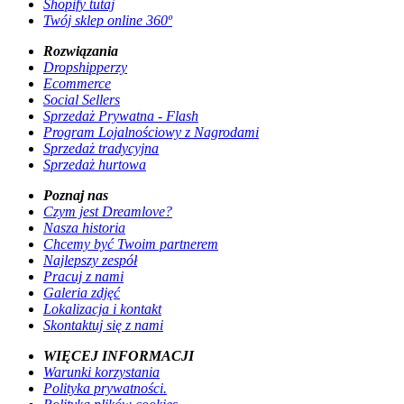
Shopify tutaj
Twój sklep online 360º
Rozwiązania
Dropshipperzy
Ecommerce
Social Sellers
Sprzedaż Prywatna - Flash
Program Lojalnościowy z Nagrodami
Sprzedaż tradycyjna
Sprzedaż hurtowa
Poznaj nas
Czym jest Dreamlove?
Nasza historia
Chcemy być Twoim partnerem
Najlepszy zespół
Pracuj z nami
Galeria zdjęć
Lokalizacja i kontakt
Skontaktuj się z nami
WIĘCEJ INFORMACJI
Warunki korzystania
Polityka prywatności.