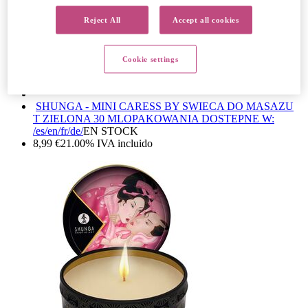
Reject All
Accept all cookies
Cookie settings
SHUNGA - MINI CARESS BY SWIECA DO MASAZU
T ZIELONA 30 ML
OPAKOWANIA DOSTEPNE W:
/es/en/fr/de/
EN STOCK
8,99
€
21.00%
IVA incluido