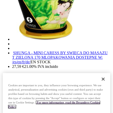
SHUNGA - MINI CARESS BY SWIECA DO MASAZU
T ZIELONA 170 ML
OPAKOWANIA DOSTEPNE W:
/es/en/fr/de/
EN STOCK
27,59
€
21.00%
IVA incluido
Cookies are important to you, they influence your browsing experience. We use
analytical, personalization and advertising cookies (own and third party) to make
profiles based on browsing habits and show you useful content. You can accept
this type of cookies by pressing the "Accept" button or configure or reject their
use in Cookie Settings.
For more information, read the Dreamlove Cookies
Policy