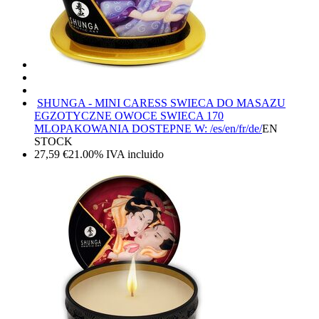
SHUNGA - MINI CARESS SWIECA DO MASAZU
EGZOTYCZNE OWOCE SWIECA 170
ML
OPAKOWANIA DOSTEPNE W: /es/en/fr/de/
EN
STOCK
27,59
€
21.00%
IVA incluido