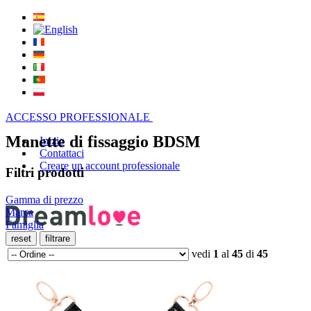
ACCESSO PROFESSIONALE
Manette di fissaggio BDSM
Inizio
Contattaci
Creare un account professionale
Filtri prodotti
Gamma di prezzo
Marca
Famiglia
vedi
1
al
45
di
45