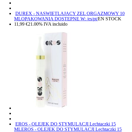
DUREX - NASWIETLAJACY ZEL ORGAZMOWY 10
ML
OPAKOWANIA DOSTEPNE W: /es/pt/
EN STOCK
11,99
€
21.00%
IVA incluido
EROS - OLEJEK DO STYMULACJI Lechtaczki 15
ML
EROS - OLEJEK DO STYMULACJI Lechtaczki 15