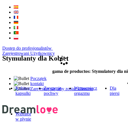
Dostęp do profesjonalistów
Zarejestrowani Użytkownicy
Stymulanty dla Kobiet
gama de productos: Stymulatory dla n
Początek
kontakt
Kobiece
Zwezenie
Wzmacniacz
Dla
Zarejestruj się, aby zostać klientem
kapsulki
pochwy
orgazmu
piersi
Wibrator
w plynie