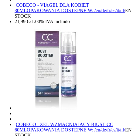
COBECO - VIAGEL DLA KOBIET
30ML
OPAKOWANIA DOSTEPNE W: /en/de/fr/es/it/nl/
EN
STOCK
21,99
€
21.00%
IVA incluido
COBECO - ZEL WZMACNIAJACY BIUST CC
60ML
OPAKOWANIA DOSTEPNE W: /en/de/fr/es/it/nl/
EN
STOCK