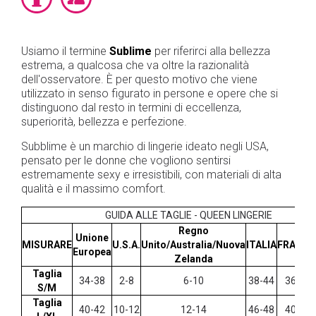
Usiamo il termine
Sublime
per riferirci alla bellezza
estrema, a qualcosa che va oltre la razionalità
dell'osservatore. È per questo motivo che viene
utilizzato in senso figurato in persone e opere che si
distinguono dal resto in termini di eccellenza,
superiorità, bellezza e perfezione.
Subblime è un marchio di lingerie ideato negli USA,
pensato per le donne che vogliono sentirsi
estremamente sexy e irresistibili, con materiali di alta
qualità e il massimo comfort.
GUIDA ALLE TAGLIE -
QUEEN LINGERIE
Regno
Unione
MISURARE
U.S.A.
Unito/Australia/Nuova
ITALIA
FRANCI
Europea
Zelanda
Taglia
34-38
2-8
6-10
38-44
36-38
S/M
Taglia
40-42
10-12
12-14
46-48
40-42