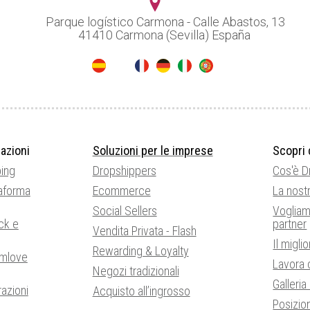
Parque logístico Carmona - Calle Abastos, 13
41410 Carmona (Sevilla) España
azioni
Soluzioni per le imprese
Scopri 
ping
Dropshippers
Cos'è 
aforma
Ecommerce
La nostr
Social Sellers
Vogliam
ck e
partner
Vendita Privata - Flash
Il migli
Rewarding & Loyalty
amlove
Lavora 
Negozi tradizionali
Galleria
razioni
Acquisto all’ingrosso
Posizio