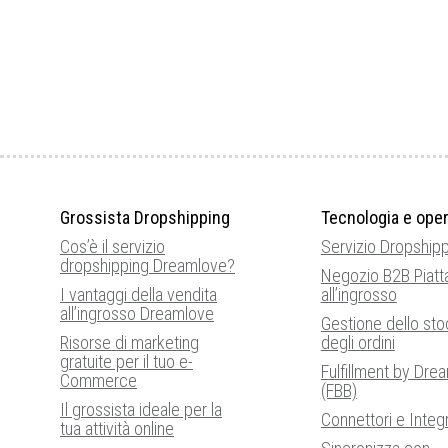
Grossista Dropshipping
Tecnologia e oper
Cos’è il servizio
Servizio Dropship
dropshipping Dreamlove?
Negozio B2B Piatt
I vantaggi della vendita
all’ingrosso
all’ingrosso Dreamlove
Gestione dello sto
Risorse di marketing
degli ordini
gratuite per il tuo e-
Fulfillment by Dre
Commerce
(FBB)
Il grossista ideale per la
Connettori e Integ
tua attività online