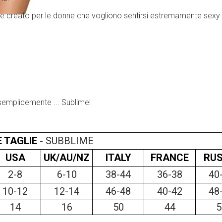
 e creato per le donne che vogliono sentirsi estremamente sexy e i
emplicemente ... Sublime!
 TAGLIE
-
SUBBLIME
USA
UK/AU/NZ
ITALY
FRANCE
RUS
2-8
6-10
38-44
36-38
40
10-12
12-14
46-48
40-42
48
14
16
50
44
5