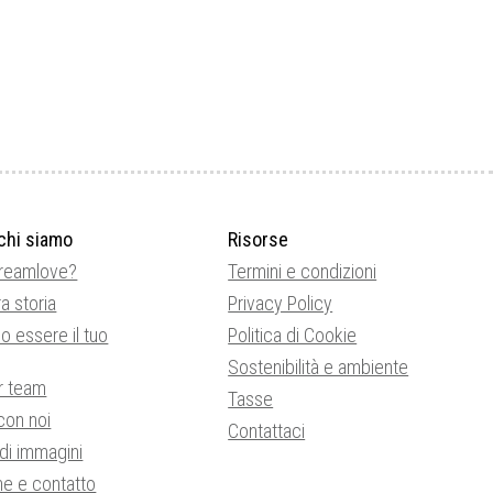
chi siamo
Risorse
Dreamlove?
Termini e condizioni
a storia
Privacy Policy
o essere il tuo
Politica di Cookie
Sostenibilità e ambiente
or team
Tasse
con noi
Contattaci
 di immagini
ne e contatto