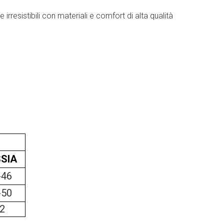
rresistibili con materiali e comfort di alta qualità
SIA
-46
-50
2