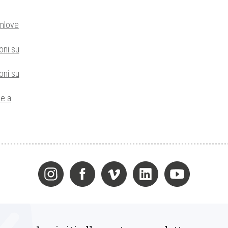
mlove
oni su
oni su
ne a