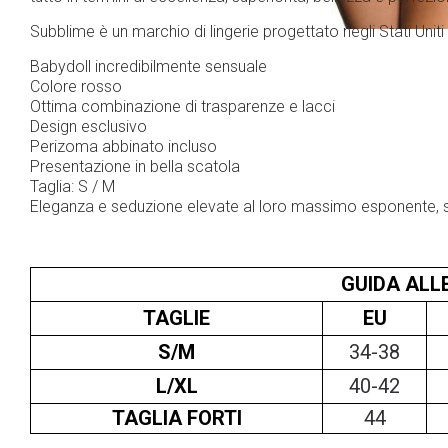
Subblime è un marchio di lingerie progettato negli Stati Uniti
Babydoll incredibilmente sensuale
Colore rosso
Ottima combinazione di trasparenze e lacci
Design esclusivo
Perizoma abbinato incluso
Presentazione in bella scatola
Taglia: S / M
Eleganza e seduzione elevate al loro massimo esponente, s
GUIDA ALLE
TAGLIE
EU
S/M
34-38
L/XL
40-42
TAGLIA FORTI
44