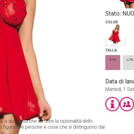
Stato:
NU
COLOR
TALLA
S/M
L/XL
Data di lan
Martedì, 1 S
a, a qualcosa che va oltre la razionalità dello
o figurato in persone e cose che si distinguono dal
ne.